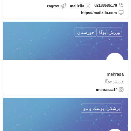
02188686178
zagrox
mailzila
https://mailzila.com
ورزش, یوگا
خوزستان
mehrasa
ورزش-یوگا
mehrasaa14
پزشکی, پوست و مو