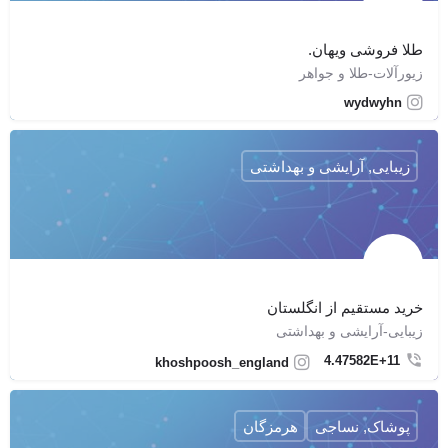
طلا فروشی ویهان.
زیورآلات-طلا و جواهر
wydwyhn
زیبایی, آرایشی و بهداشتی
خريد مستقيم از انگلستان
زیبایی-آرایشی و بهداشتی
4.47582E+11
khoshpoosh_england
پوشاک, نساجی
هرمزگان