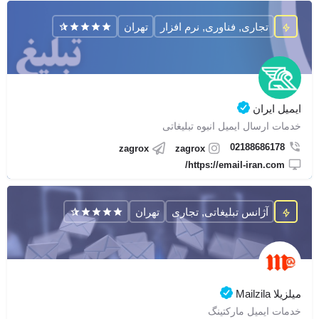
تجاری, فناوری, نرم افزار
تهران
ایمیل ایران
خدمات ارسال ایمیل انبوه تبلیغاتی
02188686178
zagrox
zagrox
https://email-iran.com/
آژانس تبلیغاتی, تجاری
تهران
میلزیلا Mailzila
خدمات ایمیل مارکتینگ