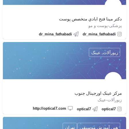
دكتر مينا فتح ابادي متخصص پوست
پزشکی-پوست و مو
dr_mina_fathabadi
dr_mina_fathabadi
زیورآلات, عینک
مرکز عینک اورجینال جنوب
زیورآلات-عینک
http://optical7.com
optical7
optical7
هنر, آموزش موسیقی
تهران