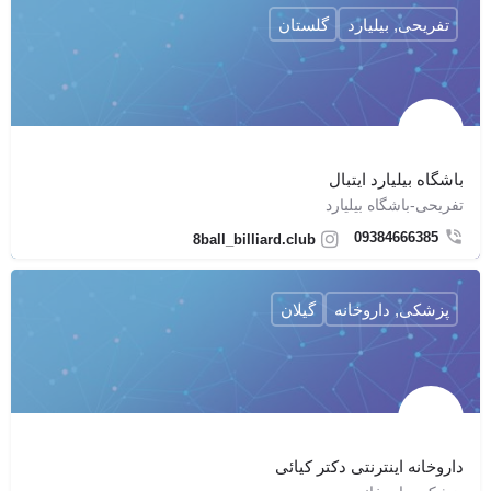
تفریحی, بیلیارد
گلستان
باشگاه بیلیارد ایتبال
تفریحی-باشگاه بیلیارد
09384666385
8ball_billiard.club
پزشکی, داروخانه
گیلان
داروخانه اینترنتی دکتر کیائی