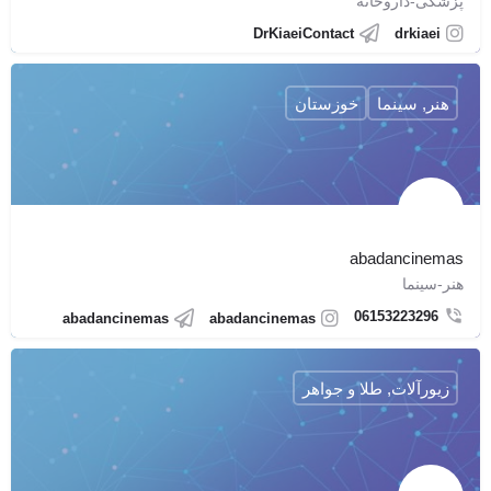
پزشکی-داروخانه
DrKiaeiContact
drkiaei
هنر, سینما
خوزستان
abadancinemas
هنر-سینما
06153223296
abadancinemas
abadancinemas
زیورآلات, طلا و جواهر