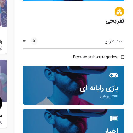
تفریحی
جدیدترین
با
ثب
Browse sub-categories
بازی رایانه ای
288 پروفایل
ها
خا
اخبار