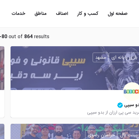
صفحه اول
کسب و کار
اصناف
مناطق
خدمات
-80
out of
864
results
بازی رایانه ای
مشهد
و سیپی
ید سی پی ارزان از بدو سیپی
09999957830
https://www.instagram.com/bodo.cp/
https://www.bodocp.com
https://t.me/bodocp
پینت بال
خراسان رضوی