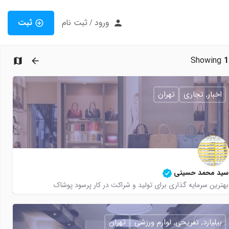
ورود
ثبت نام
ثبت
/
Showing
1
اخبار, تجاری
تهران
سید محمد حسینی
بهترین سرمایه گذاری برای تولید و شراکت در کار پرسود پوشاک
https://www.porronagh.ir/toptejarat
09367547854
بیلیارد, تفریحی, لوازم ورزشی
تهران
2