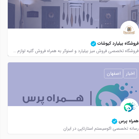
3
فروشگاه بیلیارد کیوشات
فروشگاه تخصصی فروش میز بیلیارد و اسنوکر به همراه فروش گلیه لوازم جانبی
02122948672
@billiardstore
@billiardstore
https://www.biliardstore.com
09120525458
اخبار
اصفهان
همراه پرس
رسانه تخصصی اکوسیستم استارتاپی در ایران
09134449621