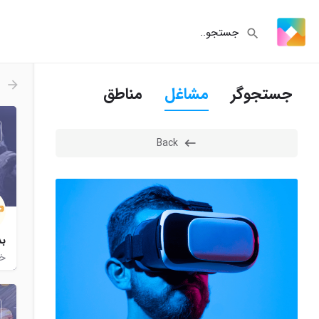
جستجوگر
مشاغل
مناطق
Back
بد
خر