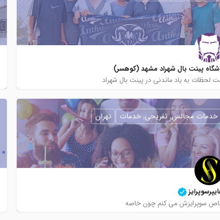
شگاه پینت بال شهراد مشهد (کوهسر)
ت لحظات به یاد ماندنی در پینت بال شهراد
09159105305
https://www.instagram.com/shahrad_paintball_club/
خدمات مجالس, تفریحی, خدمات
تهران
https://shahradpaintball.com
@paintball_mashhad
یپرسوپرایز
ص سوپرایزش می کنم چون خاصه
02128421123
https://instagram.com/hypersurprise