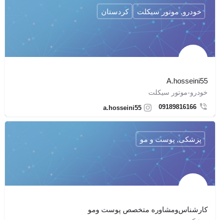
خودرو, موتور سیکلت
کردستان
A.hosseini55
خودرو-موتور سیکلت
09189816166
a.hosseini55
پزشکی, پوست و مو
کارشناس‌ومشاوره متخصص پوست ومو