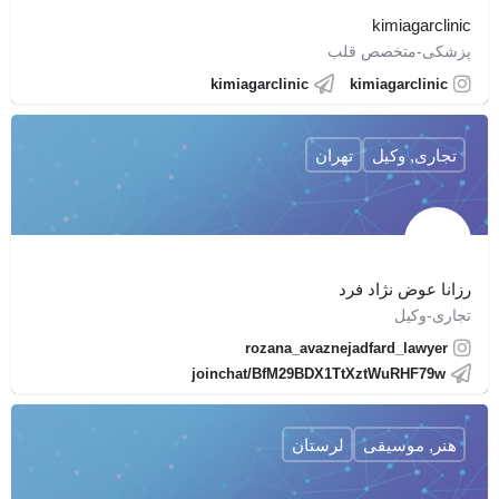
kimiagarclinic
پزشکی-متخصص قلب
kimiagarclinic
kimiagarclinic
تجاری, وکیل
تهران
رزانا عوض نژاد فرد
تجاری-وکیل
rozana_avaznejadfard_lawyer
joinchat/BfM29BDX1TtXztWuRHF79w
هنر, موسیقی
لرستان