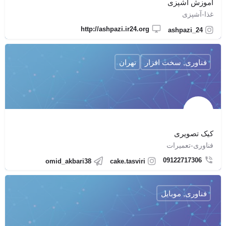
آموزش آشپزی
غذا-آشپزی
http://ashpazi.ir24.org
ashpazi_24
فناوری, سخت افزار
تهران
کیک تصویری
فناوری-تعمیرات
09122717306
omid_akbari38
cake.tasviri
فناوری, موبایل