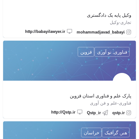
وکیل پایه یک دادگستری
تجاری-وکیل
http://babayilawyer.ir
mohammadjavad_babayi
فناوری, نو آوری
قزوین
پارک علم و فناوری استان قزوین
فناوری-علم و فن آوری
http://Qstp.ir
Qstp_ir
qstp.ir
هنر, گرافیک
خراسان