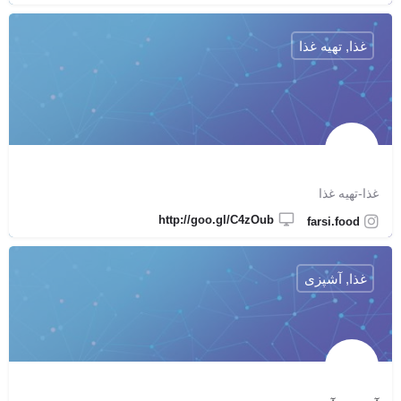
غذا, تهیه غذا
غذا-تهیه غذا
http://goo.gl/C4zOub
farsi.food
غذا, آشپزی