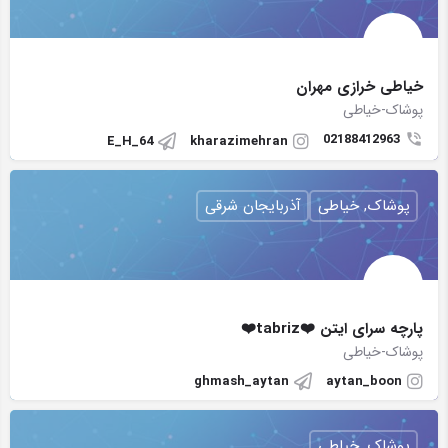
خیاطی خرازی مهران
پوشاک-خیاطی
02188412963
E_H_64
kharazimehran
پوشاک, خیاطی
آذربایجان شرقی
پارچه سرای ایتن ❤️tabriz❤️
پوشاک-خیاطی
ghmash_aytan
aytan_boon
پوشاک, خیاطی