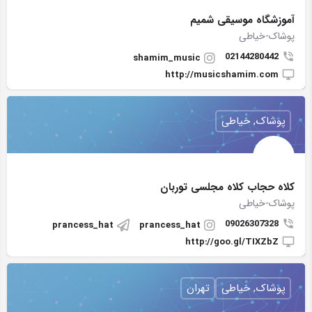
آموزشگاه موسیقی شمیم
پوشاک-خیاطی
02144280442
shamim_music
http://musicshamim.com
پوشاک, خیاطی
کلاه حجاب کلاه مجلسی توربان
پوشاک-خیاطی
09026307328
prancess_hat
prancess_hat
http://goo.gl/TIXZbZ
پوشاک, خیاطی
تهران