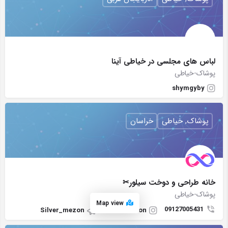
لباس های مجلسی در خیاطی آینا
پوشاک-خیاطی
shymgyby
پوشاک, خیاطی
خراسان
خانه طراحی و دوخت سیلور✂
پوشاک-خیاطی
Map view
09127005431
Silver_mezon
silver_mezon