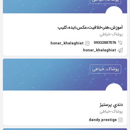
آموزش،هنر،خلاقيت،عكس،ايده،كليپ
پوشاک-خیاطی
09332887076
honar_khalaghiat
honar_khalaghiat
پوشاک, خیاطی
دندي پرستيژ
پوشاک-خیاطی
dandy.prestige