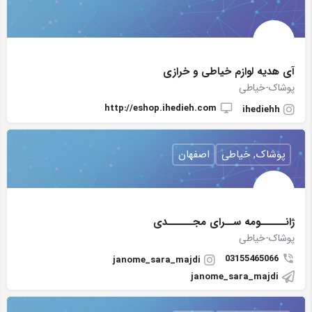
آی هدیه لوازم خیاطی و خرازی
پوشاک-خیاطی
http://eshop.ihedieh.com
ihediehh
پوشاک, خیاطی
اصفهان
ژانــــــومه ســرای مجــــــدی
پوشاک-خیاطی
03155465066
janome_sara_majdi
janome_sara_majdi