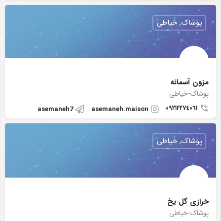
پوشاک, خیاطی
مزون آسمانه
پوشاک-خیاطی
٠٩٢١٢٢٧٤٠٦١
asemaneh7
asemaneh.maison
پوشاک, خیاطی
خرازی گل یخ
پوشاک-خیاطی