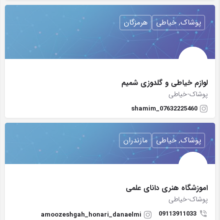
پوشاک, خیاطی
هرمزگان
لوازم خیاطی و گلدوزی شمیم
پوشاک-خیاطی
07632225460_shamim
پوشاک, خیاطی
مازندران
اموزشگاه هنری دانای علمی
پوشاک-خیاطی
09113911033
amoozeshgah_honari_danaelmi