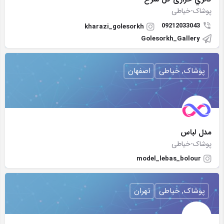
پوشاک-خیاطی
09212033043
kharazi_golesorkh
Golesorkh_Gallery
پوشاک, خیاطی
اصفهان
مدل لباس
پوشاک-خیاطی
model_lebas_bolour
پوشاک, خیاطی
تهران