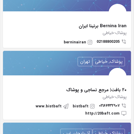
Bernina Iran برنينا ايران
پوشاک-خیاطی
02188800205
berninairan
پوشاک, خیاطی
تهران
۲۰ بافت| مرجع نساجی و پوشاک
پوشاک-خیاطی
۰۲۱۶۶۴۳۲۹۰۷
www.bistbaft
bistbaft
http://20baft.com
پوشاک, خیاطی
آذربایجان غربی