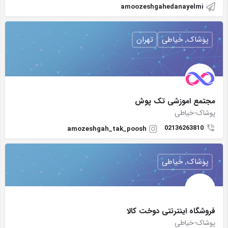
amoozeshgahedanayelmi
پوشاک, خیاطی
تهران
مجتمع اموزشی تک پوش
پوشاک-خیاطی
02136263810
amozeshgah_tak_poosh
پوشاک, خیاطی
فروشگاه اینترنتی دوخت کالا
پوشاک-خیاطی