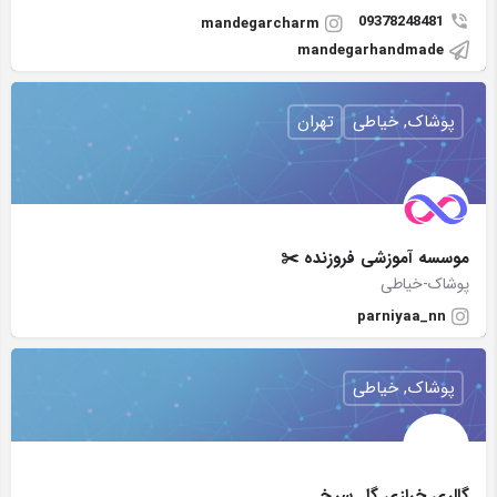
09378248481
mandegarcharm
mandegarhandmade
پوشاک, خیاطی
تهران
موسسه آموزشی فروزنده ✂️
پوشاک-خیاطی
parniyaa_nn
پوشاک, خیاطی
گالري خرازی گل سرخ