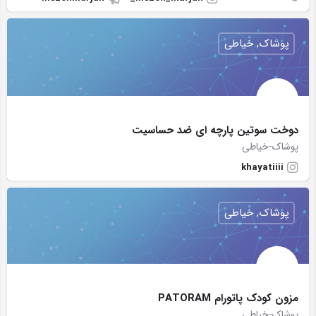
پوشاک, خیاطی
دوخت سوتین پارچه ای ضد حساسیت
پوشاک-خیاطی
khayatiiii
پوشاک, خیاطی
مزون کودک پاتورام PATORAM
پوشاک-خیاطی