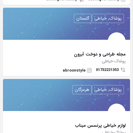
پوشاک, خیاطی
گلستان
مجله طراحی و دوخت آبرون
پوشاک-خیاطی
01732221353
abroonstyle
پوشاک, خیاطی
هرمزگان
لوازم خیاطی پرنسس میناب
پوشاک-خیاطی