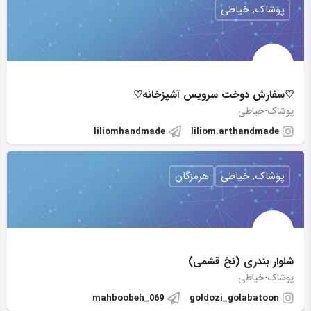
پوشاک, خیاطی
♡سفارش دوخت سرویس آشپزخانه♡
پوشاک-خیاطی
liliomhandmade
liliom.arthandmade
پوشاک, خیاطی
هرمزگان
شلوار بندری (نخ قشمی)
پوشاک-خیاطی
mahboobeh_069
goldozi_golabatoon