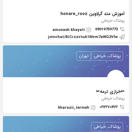
آموزش متد گرلاوین honare_rooz
پوشاک-خیاطی
09019759773
amozesh.khayati
joinchat/BiCrzzvtuA1Mvm7aWG2Vlw
پوشاک, خیاطی
تهران
✂خرازی ترمه✂
پوشاک-خیاطی
۰۲۱۲۲۷۰۱۴۶۲
kharazii_termeh
پوشاک, خیاطی