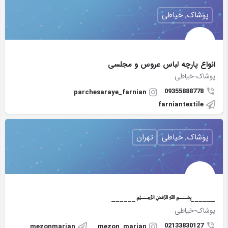
پوشاک, خیاطی
انواع پارچه لباس عروس و مجلسی
پوشاک-خیاطی
09355888778
parchesaraye_farnian
farniantextile
پوشاک, خیاطی
تهران
______﷽______
پوشاک-خیاطی
02133830127
mezonmarjan
mezon_marjan_