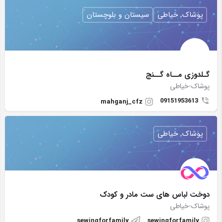
پوشاک, خیاطی
سیستان و بلوچستان
گـلدوزی مــاه گــنج
پوشاک-خیاطی
09151953613
mahganj_cfz
پوشاک, خیاطی
دوخت لباس های ست مادر و کودک
پوشاک-خیاطی
sewingforfamily
sewingforfamily