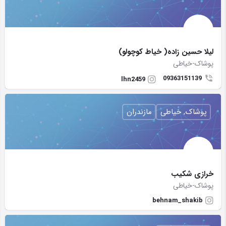
لیلا حسین زاده( خیاط کوچولو)
پوشاک-خیاطی
09363151139
lhn2459
پوشاک, خیاطی
مازندران
خرازی شکیب
پوشاک-خیاطی
behnam_shakib