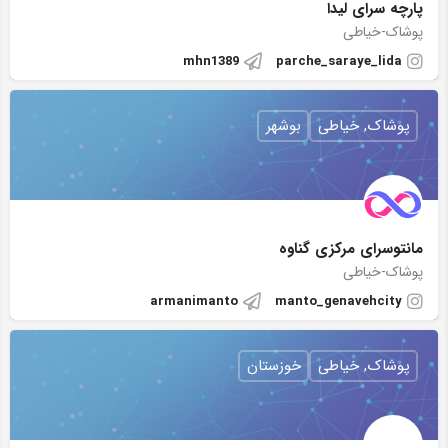
پارچه سرای لیدا
پوشاک-خیاطی
mhn1389
parche_saraye_lida
پوشاک, خیاطی
بوشهر
مانتوسرای مرکزی گناوه
پوشاک-خیاطی
armanimanto
manto_genavehcity
پوشاک, خیاطی
خوزستان