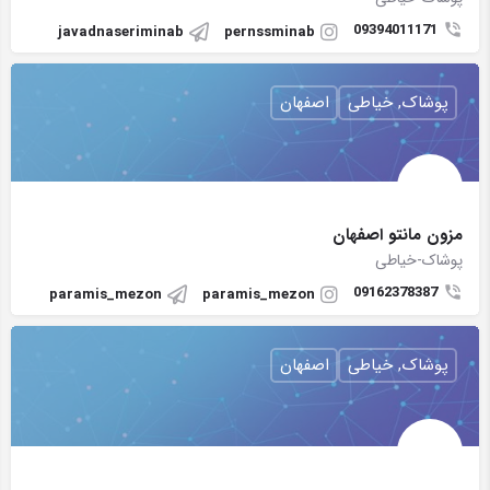
09394011171
javadnaseriminab
pernssminab
پوشاک, خیاطی
اصفهان
مزون مانتو اصفهان
پوشاک-خیاطی
09162378387
paramis_mezon
paramis_mezon
پوشاک, خیاطی
اصفهان