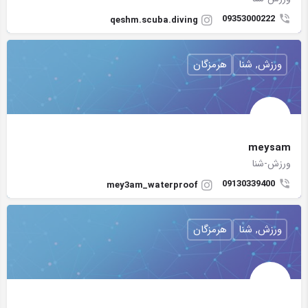
09353000222
qeshm.scuba.diving
ورزش, شنا
هرمزگان
meysam
ورزش-شنا
09130339400
mey3am_waterproof
ورزش, شنا
هرمزگان