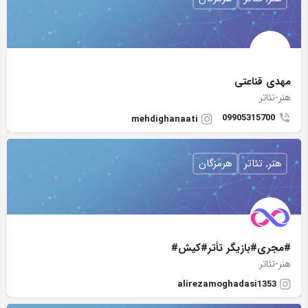
مهدی قناعتی
هنر-تئاتر
09905315700
mehdighanaati
هنر, تئاتر
هرمزگان
#مجرى#بازيگر تأتر#كيش#
هنر-تئاتر
alirezamoghadasi1353