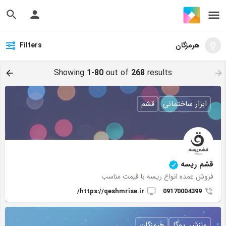
هرمزگان
Filters
Showing
1-80
out of
268
results
ابزار ساختمانی
قشم
قشم ریسه
فروش عمده انواع ریسه با قیمت مناسب
https://qeshmrise.ir/
09170004399
ورزش, یوگا
هرمزگان