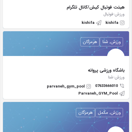
هیئت فوتبال کیش/کانال تلگرام
ورزش-فوتبال
kishifa
kishifa
ورزش, شنا
هرمزگان
باشگاه ورزشى پروانه
ورزش-شنا
07633666010
parvaneh_gym_pool
Parvaneh_GYM_Pool
ورزش, مکمل
هرمزگان