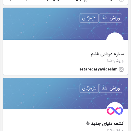
ورزش, شنا
هرمزگان
ستاره دریایی قشم
ورزش-شنا
setaredaryayiqeshm
ورزش, شنا
هرمزگان
کشف دنیای جدید ⛵
ورزش-شنا