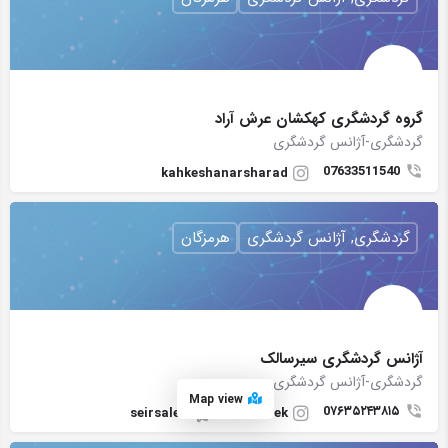
گروه گردشگری کهکشان عرش آراد
گردشگری-آژانس گردشگری
07633511540
kahkeshanarsharad
گردشگری, آژانس گردشگری
هرمزگان
آژانس گردشگری سیرسالک
گردشگری-آژانس گردشگری
Map view
0۷۶۳۵۲۴۳۸۱۵
seirsalek
seir_salek