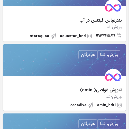
بندرعباس فیتنس در آب
ورزش-شنا
0۹۱۷۷۶۱۵۸۱۹
staraquaa
aquastar_bnd
ورزش, شنا
هرمزگان
آموزش غواصی( amin)
ورزش-شنا
orcadive
amin_hdri
ورزش, شنا
هرمزگان