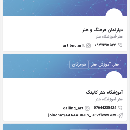
دپارتمان فرهنگ و هنر
هنر-آموزشگاه هنر
۰۹۳۷۱۷۱۵۵۶۶
art.bnd.mft
هنر, آموزش هنر
هرمزگان
آموزشگاه هنر کالینگ
هنر-آموزشگاه هنر
07644235424
calling_art
joinchat/AAAAAD8J0v_H6Vfiovw76w