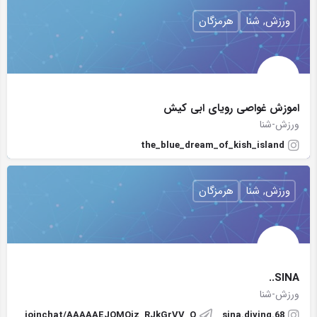
ورزش, شنا
هرمزگان
اموزش غواصی رویای ابی کیش
ورزش-شنا
the_blue_dream_of_kish_island
ورزش, شنا
هرمزگان
SINA..
ورزش-شنا
joinchat/AAAAAEJQMQjz_RJkGrVV_Q
sina.diving.68