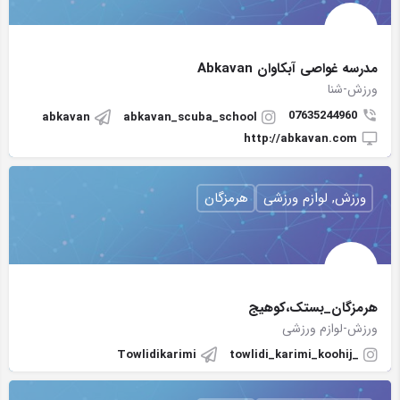
مدرسه غواصی آبکاوان Abkavan
ورزش-شنا
07635244960
abkavan
abkavan_scuba_school
http://abkavan.com
ورزش, لوازم ورزشی
هرمزگان
هرمزگان_بستک،کوهیج
ورزش-لوازم ورزشی
Towlidikarimi
_towlidi_karimi_koohij