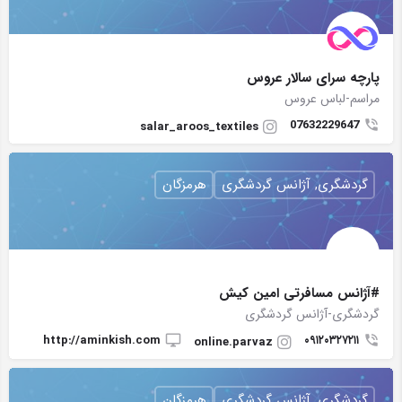
پارچه سرای سالار عروس
مراسم-لباس عروس
07632229647
salar_aroos_textiles
گردشگری, آژانس گردشگری
هرمزگان
#آژانس مسافرتی امین کیش
گردشگری-آژانس گردشگری
http://aminkish.com
۰۹۱۲۰۳۲۷۲۱۱
online.parvaz
گردشگری, آژانس گردشگری
هرمزگان