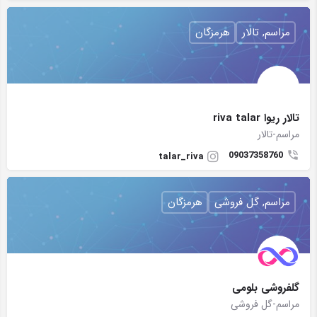
مراسم, تالار
هرمزگان
تالار ریوا riva talar
مراسم-تالار
09037358760
talar_riva
مراسم, گل فروشی
هرمزگان
گلفروشی بلومی‌
مراسم-گل فروشی