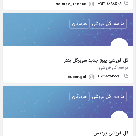
۰۹۳۴۷۶۸۸۵۰۸
solmaz_khodaei
مراسم, گل فروشی
هرمزگان
گل فروشي پيج جديد سوپرگل بندر
مراسم-گل فروشی
07632245210
super.goll
مراسم, گل فروشی
هرمزگان
گل فروشي پرديس