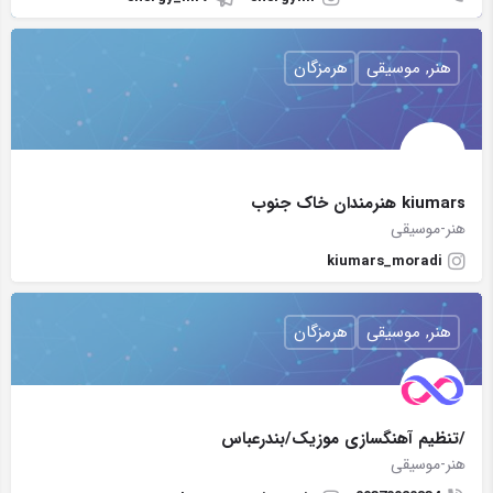
هنر, موسیقی
هرمزگان
kiumars هنرمندان خاک جنوب
هنر-موسیقی
kiumars_moradi
هنر, موسیقی
هرمزگان
/تنظیم آهنگسازی موزیک/بندرعباس
هنر-موسیقی