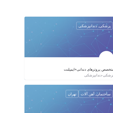
پزشکی, دندانپزشکی
تخصص پروتزهای دندانی+ایمپلنت
زشکی-دندانپزشکی
dr_mohsen_movahedzadeh
ساختمان, آهن آلات
تهران