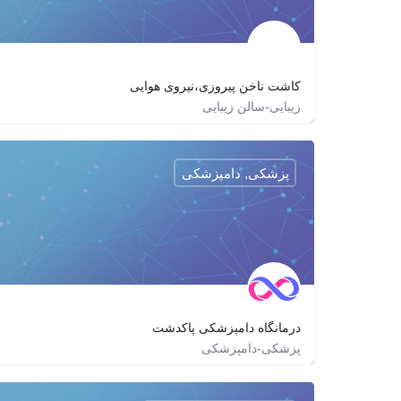
کاشت ناخن پیروزی،نیروی هوایی
زیبایی-سالن زیبایی
02177983320
nail_sarina
پزشکی, دامپزشکی
درمانگاه دامپزشکی پاکدشت
پزشکی-دامپزشکی
y.sarkoozadeth