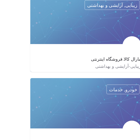
زیبایی, آرایشی و بهداشتی
ارال کالا.فروشگاه اینترنتی
یبایی-آرایشی و بهداشتی
09019679532
maralkala
maralkalaa
خودرو, خدمات