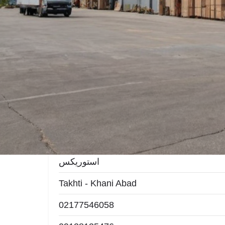
امتیازات
ذخیره
اشتراک
لوازم خانگی
استوریکس
Takhti - Khani Abad
02177546058