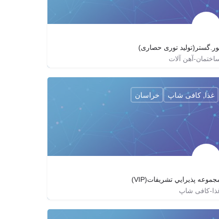
ور.گستر(تولید توری حصاری)
اختمان-آهن آلات
02155508581
toor.gostar
http://toor-gostar.ir
غذا, کافی شاپ
خراسان
جموعه پذيرايي تشريفات(VIP)
ذا-کافی شاپ
05134253832
tashreefat
http://tashrifatmashhad.ir