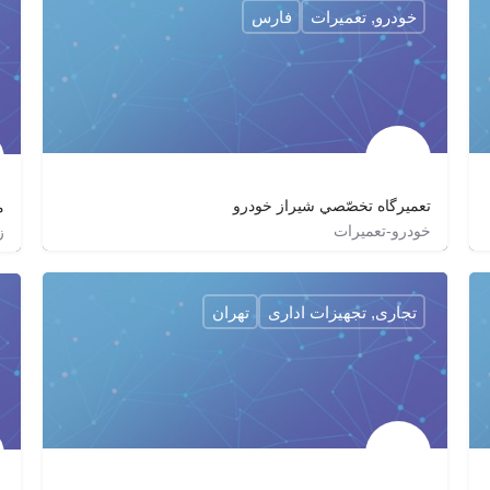
خودرو, تعمیرات
فارس
تعميرگاه تخصّصي شيراز خودرو
م
خودرو-تعمیرات
ز
07138203919
shiraz.khodro
تجاری, تجهیزات اداری
تهران