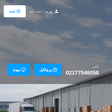
ورود
ثبت نام
ثبت
/
تلفن
پروفایل
پیوند
02177546058