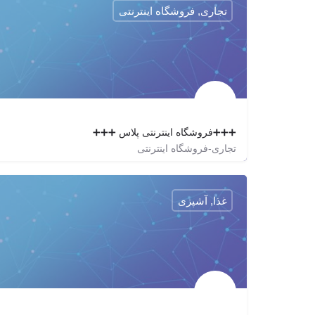
تجاری, فروشگاه اینترنتی
➕➕➕فروشگاه اینترنتی پلاس ➕➕➕
تجاری-فروشگاه اینترنتی
plusonlineshop
غذا, آشپزی