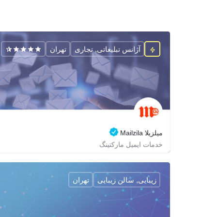
آژانس تبلیغاتی, تجاری
تهران
میلزیلا Mailzila
خدمات ایمیل مارکتینگ
02188686178
zagrox
mailzila
https://mailzila.com
زیبایی, سالن زیبایی
تهران