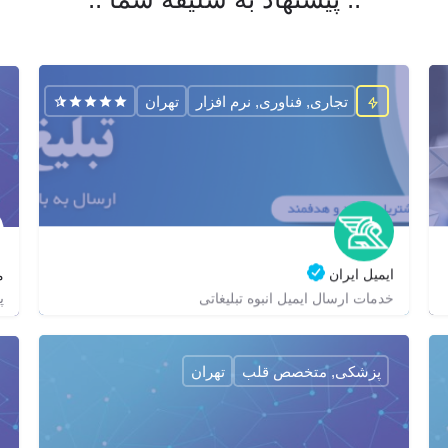
تجاری, فناوری, نرم افزار
تهران
ایمیل ایران
م
پ
خدمات ارسال ایمیل انبوه تبلیغاتی
02188686178
zagrox
zagrox
https://email-iran.com/
پزشکی, متخصص قلب
تهران