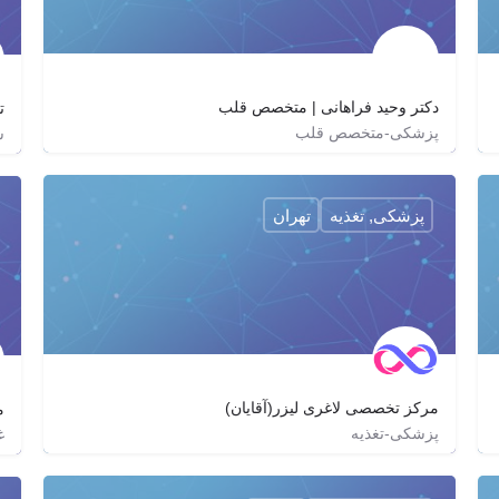
دکتر وحید فراهانی | متخصص قلب
ت
پزشکی-متخصص قلب
س
02188350955
doctorfarahani
http://doctorfarahani.com
پزشکی, تغذیه
تهران
مرکز تخصصی لاغری لیزر(آقایان)
م
پزشکی-تغذیه
غ
02188089552
slimming.clinic.men