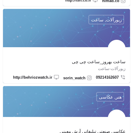
http://tsn.co.ir
nimad.co
زیورآلات, ساعت
ساعت بهروز_ساعت چی چی
زیورآلات-ساعت
http://behriozwatch.ir
09214162607
sorin_watch
هنر, عکاسی
عکاسی صنعتی تبلیغاتی آرش معینی