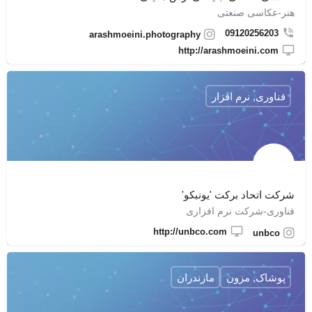
هنر-عکاسی صنعتی
09120256203
arashmoeini.photography
http://arashmoeini.com
فناوری, نرم افزار
شرکت اتحاد برکت 'یونبکو'
فناوری-شرکت نرم افزاری
http://unbco.com
unbco
پوشاک, مزون
مازندران