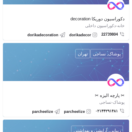
دکوراسیون دوریکا decoration
خانه-دکوراسیون داخلی
22739804
dorikadecoration
dorikadecor
پوشاک, نساجی
تهران
✂ پارچه اليزه ✂
پوشاک-نساجی
۰۲۱۴۴۲۹۱۴۸۱
parcheelize
parcheelize
زیبایی, آرایشی و بهداشتی