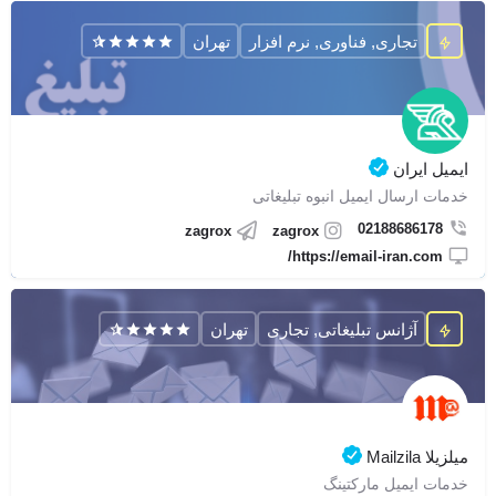
تجاری, فناوری, نرم افزار
تهران
ایمیل ایران
خدمات ارسال ایمیل انبوه تبلیغاتی
02188686178
zagrox
zagrox
https://email-iran.com/
آژانس تبلیغاتی, تجاری
تهران
میلزیلا Mailzila
خدمات ایمیل مارکتینگ