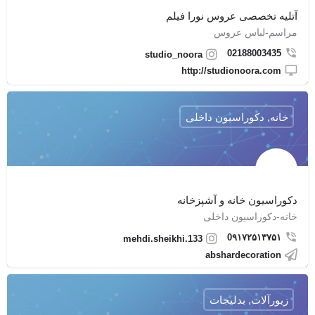
آتلیه تخصصی عروس نورا فیلم
مراسم-لباس عروس
02188003435
studio_noora
http://studionoora.com
خانه, دکوراسیون داخلی
دکوراسیون خانه و آشپزخانه
خانه-دکوراسیون داخلی
0۹۱۷۲۵۱۳۷۵۱
mehdi.sheikhi.133
abshardecoration
زیورآلات, بدلیجات