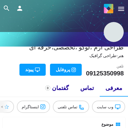
طراحی آرم ،لوگو ،تخصصی،حرفه ای
هنر-طراحی گرافیک
تلفن
پروفایل
پیوند
09125350998
معرفی
تماس
گفتمان
0
وب سایت
تماس تلفنی
اینستاگرام
ام
موضوع