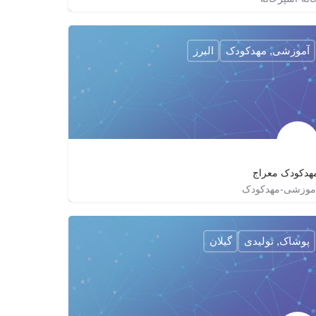
09123136081
kar_dar_cafe_restaurant
omid_aslani09123136081
آموزشی, مهدکودک
البرز
هدکودک معراج
موزشی-مهدکودک
02634432122
meraj1393
mahd_meraj
پوشاک, تولیدی
گیلان