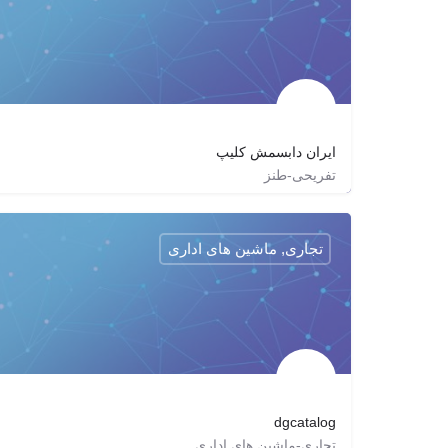
ایران دابسمش کلیپ
تفریحی-طنز
chizmiz_clip
iran.dubsmash.clip
تجاری, ماشین های اداری
dgcatalog
تجاری-ماشین های اداری