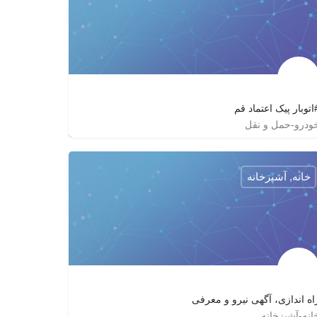
اتوبار پیک اعتماد قم
ودرو-حمل و نقل
mahdi_tayyebizade
خانه, آشپزخانه
اه اندازی، آگهی نیرو و معرفی
انه-آشپزخانه