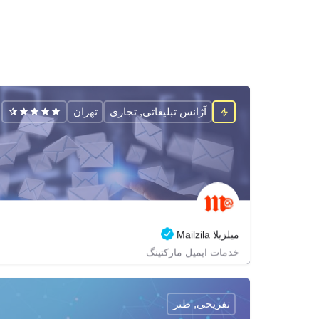
آژانس تبلیغاتی, تجاری
تهران
میلزیلا Mailzila
خدمات ایمیل مارکتینگ
02188686178
zagrox
mailzila
https://mailzila.com
تفریحی, طنز