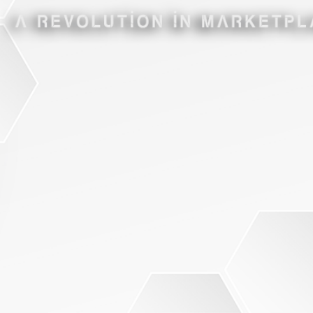
 تلگرام
اینستاگرام
نقشه مکانی
امتیازات
آشپزخانه