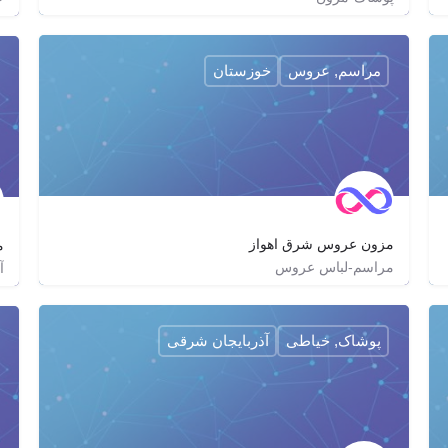
09356204040
lebase_fashion
http://ptc24.ir/dls/lebas.html
مراسم, عروس
خوزستان
مزون عروس شرق اهواز
م
مراسم-لباس عروس
آ
06133918135
mezon_aroose_shargh_ahvaz
پوشاک, خیاطی
آذربایجان شرقی