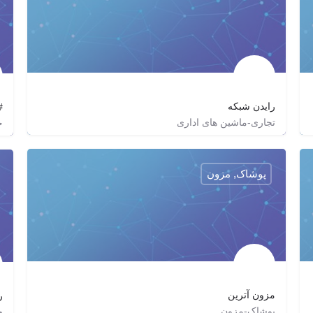
رایدن شبکه
#
تجاری-ماشین های اداری
خ
۰۲۱۴۴۲۵۴۴۲۸
raidennetwork
پوشاک, مزون
مزون آترین
ر
پوشاک-مزون
خ