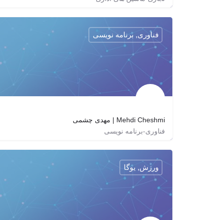
09224579183
dgcatalog
dgcatalog
http://dgcatalog.com
فناوری, برنامه نویسی
Mehdi Cheshmi | مهدی چشمی
فناوری-برنامه نویسی
http://MehdiCheshmi.Ir
mehdicheshomi
ورزش, یوگا