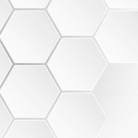
ذخیره
اشتراک
گزارش
پوست و مو
سالیکا
Chabahar County
09109422652