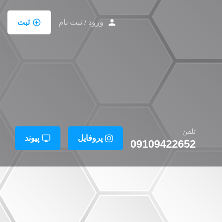
ورود
ثبت نام
ثبت
/
تلفن
پروفایل
پیوند
09109422652