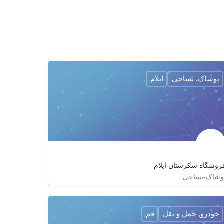
پوشاک, نساجی
ایلام
روشگاه شكرستان ايلام
وشاک-نساجی
shekarestan.ilam
joinchat/AylqyDvRC0wp2lyoc03v5Q
خودرو, حمل و نقل
قم