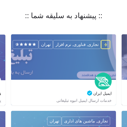
:: پیشنهاد به سلیقه شما ::
تجاری, فناوری, نرم افزار
تهران
ایمیل ایران
ف
پ
خدمات ارسال ایمیل انبوه تبلیغاتی
02188686178
zagrox
zagrox
https://email-iran.com/
تجاری, ماشین های اداری
تهران