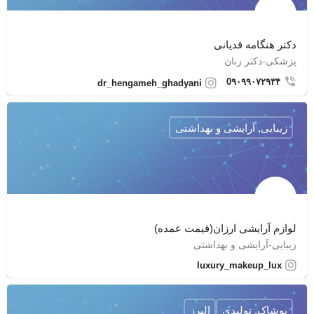
دکتر هنگامه قدیانی
پزشکی-دکتر زنان
0۹۰۹۹۰۷۲۹۳۴
dr_hengameh_ghadyani
زیبایی, آرایشی و بهداشتی
لوازم آرایشی ارزان(قیمت عمده)
زیبایی-آرایشی و بهداشتی
luxury_makeup_lux
پوشاک, تولیدی
البرز