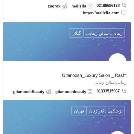
02188686178
zagrox
mailzila
https://mailzila.com
زیبایی, سالن زیبایی
گیلان
Gitanoosh_Luxury Salon _ Rasht
زیبایی-سالن زیبایی
01333515967
gitanooshBeauty
gitanooshbeauty
پزشکی, دکتر زنان
تهران