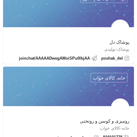
پوشاک دل
پوشاک-تولیدی
joinchat/AAAAADwegAMoiSPu0lbjAA
poshak_del
خانه, کالای خواب
رومیزی و کوسن و روتختی
خانه-کالای خواب