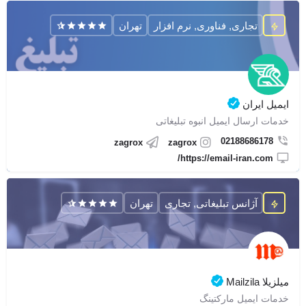
تجاری, فناوری, نرم افزار
تهران
ایمیل ایران
خدمات ارسال ایمیل انبوه تبلیغاتی
02188686178
zagrox
zagrox
https://email-iran.com/
آژانس تبلیغاتی, تجاری
تهران
میلزیلا Mailzila
خدمات ایمیل مارکتینگ