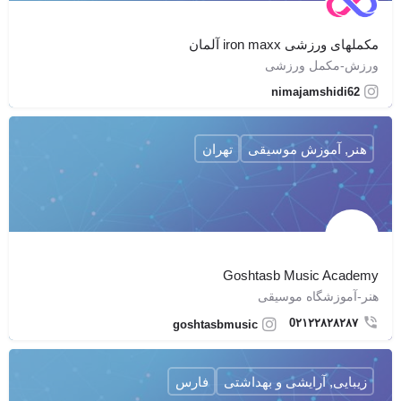
مکملهای ورزشی iron maxx آلمان
ورزش-مکمل ورزشی
nimajamshidi62
هنر, آموزش موسیقی
تهران
Goshtasb Music Academy
هنر-آموزشگاه موسیقی
0۲۱۲۲۸۲۸۲۸۷
goshtasbmusic
زیبایی, آرایشی و بهداشتی
فارس