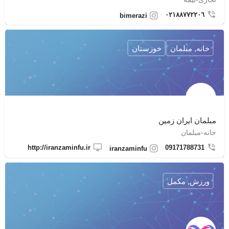
۰۲۱٨٨٧٧٢٢٠٦
bimerazi
خانه, مبلمان
خوزستان
مبلمان ایران زمین
خانه-مبلمان
http://iranzaminfu.ir
09171788731
iranzaminfu
ورزش, مکمل