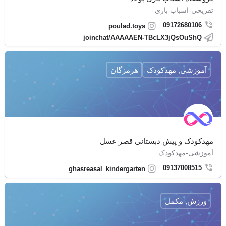
تفریحی-اسباب بازی
09172680106
poulad.toys
joinchat/AAAAAEN-TBcLX3jQsOuShQ
آموزشی, مهدکودک
هرمزگان
مهدکودک و پیش دبستانی قصر عسل
آموزشی-مهدکودک
09137008515
ghasreasal_kindergarten
ورزش, مکمل