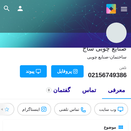
صنایع چوبی ساج
ساختمان-صنایع چوبی
تلفن
پروفایل
پیوند
02156749386
معرفی
تماس
گفتمان
0
وب سایت
تماس تلفنی
اینستاگرام
ام
موضوع