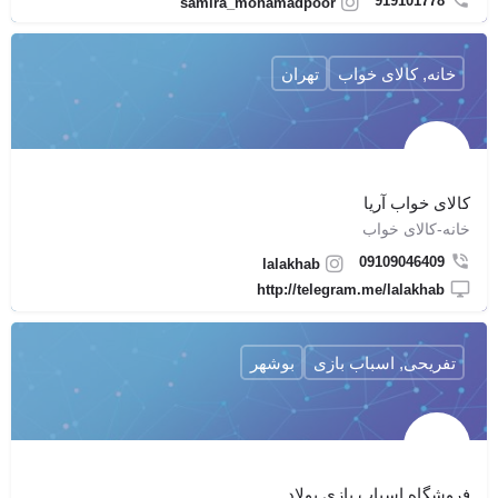
919101778
samira_mohamadpoor
خانه, کالای خواب
تهران
کالای خواب آریا
خانه-کالای خواب
09109046409
lalakhab
http://telegram.me/lalakhab
تفریحی, اسباب بازی
بوشهر
فروشگاه اسباب بازی پولاد