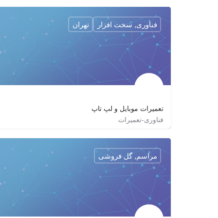
02188686178
zagrox
mailzila
https://mailzila.com
فناوری, سخت افزار
تهران
تعمیرات موبایل و لپ تاپ
فناوری-تعمیرات
۰۹۱۲۸۹۸۳۸۹۶
tamirat_mobile_laptop
http://asracctv.com
مراسم, گل فروشی