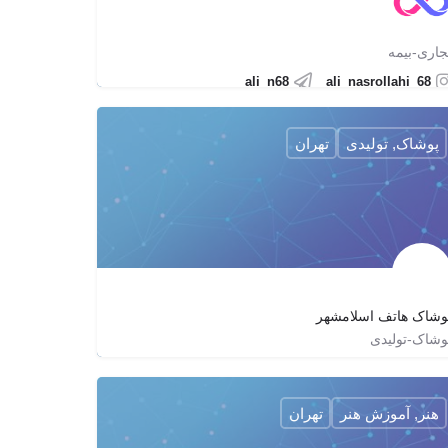
جاری-بیمه
ali_n68
ali_nasrollahi_68
پوشاک, تولیدی
تهران
وشاک هاتف اسلامشهر
وشاک-تولیدی
02156378600
hatef223
hatef223
هنر, آموزش هنر
تهران