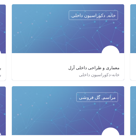
02188686178
zagrox
zagrox
https://email-iran.com/
خانه, دکوراسیون داخلی
معماری و طراحی داخلی آرل
ب
خانه-دکوراسیون داخلی
س
http://arel.ir
arel.ir
مراسم, گل فروشی