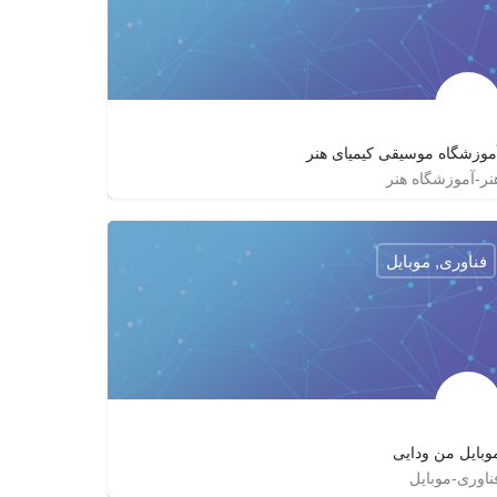
موزشگاه موسیقی کیمیای هنر
نر-آموزشگاه هنر
kimiyayehonar
فناوری, موبایل
وبایل من ودایی
ناوری-موبایل