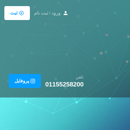
ورود
ثبت نام
ثبت
/
تلفن
پروفایل
01155258200