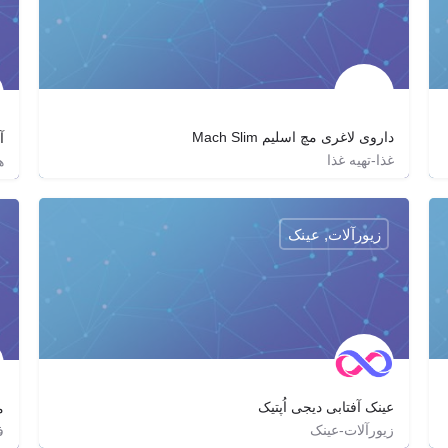
داروی لاغری مچ اسلیم Mach Slim
آ
غذا-تهیه غذا
ه
machslim
machslim
زیورآلات, عینک
عینک آفتابی دیجی اُپتیک
م
زیورآلات-عینک
ف