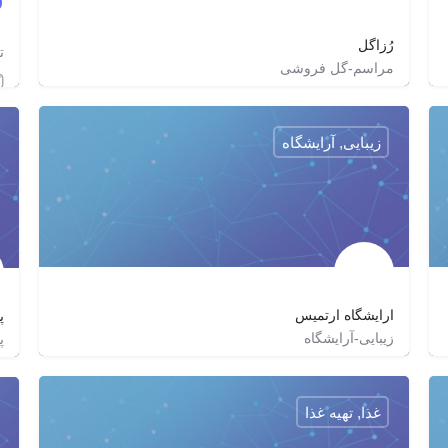
رُزاگل
ت
مراسم-گل فروشی
02122553127
rosagol_
http://‏Rosagol.com
زیبایی, آرایشگاه
ارایشگاه ارتمیس
پ
زیبایی-آرایشگاه
پ
beauty_salon_artemis
غذا, تهیه غذا