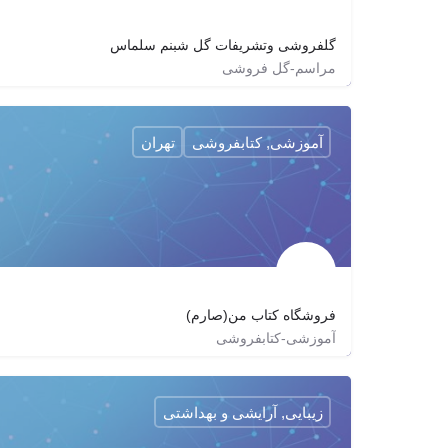
گلفروشی وتشریفات گل شبنم سلماس
مراسم-گل فروشی
09144478708
golfuroshi_golshabnam.salmas
آموزشی, کتابفروشی
تهران
فروشگاه کتاب من(صارم)
آموزشی-کتابفروشی
09389274937
ketabe_man
ketabe_man
زیبایی, آرایشی و بهداشتی