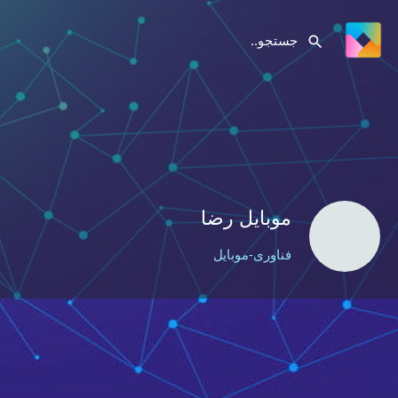
موبایل رضا
فناوری-موبایل