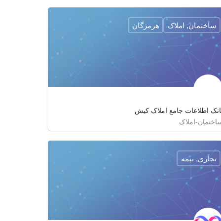
09129267806
golden8crom
ساختمان, املاک
هرمزگان
انک اطلاعات جامع املاک کیش
اختمان-املاک
kish_estate_info
joinchat/AAAAADzfJYxEpJneGi92-w
تجاری, بیمه