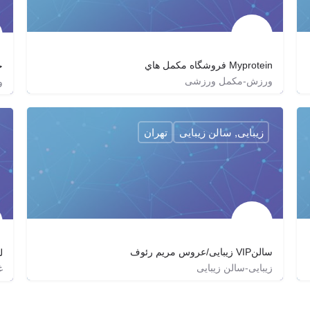
Myprotein فروشگاه مكمل هاي
ح
ورزش-مکمل ورزشی
و
Uk_Supp
uk_supp
زیبایی, سالن زیبایی
تهران
سالنVIP زیبایی/عروس مریم رئوف
ل
زیبایی-سالن زیبایی
غ
۰۲۱۲۶۳۰۹۱۱۵
maryamraoof_official
http://MaryamRaoof.com