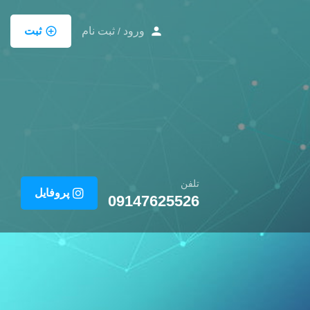
ورود
ثبت نام
ثبت
/
تلفن
پروفایل
09147625526