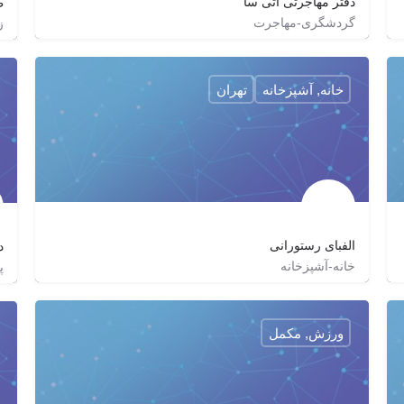
دفتر مهاجرتی آتی سا
ط
گردشگری-مهاجرت
ز
۲۲۷۷۵۱۵۸
mohajerat_atissa
http://atissaimmigration.com
خانه, آشپزخانه
تهران
الفبای رستورانی
د
خانه-آشپزخانه
پ
٠٩١٢٤٧٠٤٦٢٦
alefbarest
http://alefbarest.ir
ورزش, مکمل