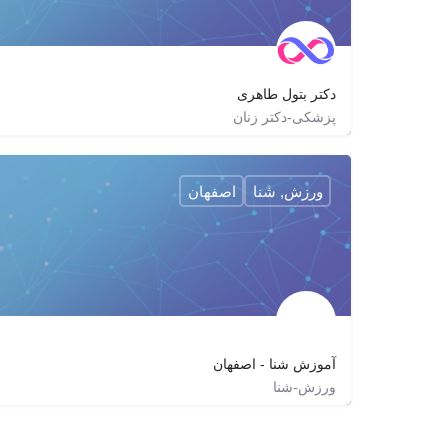
دکتر بتول طاهری
پزشکی-دکتر زنان
02144287685
site_zibaee
http://dr-btaheri.com
ورزش, شنا
اصفهان
آموزش شنا - اصفهان
ورزش-شنا
Princessswimschool
princess_swim_school