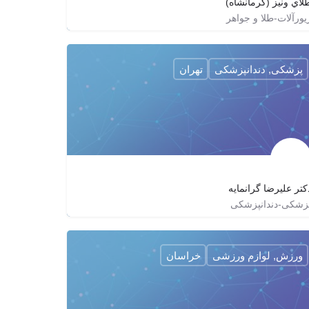
لاي ونیز (کرمانشاه)
یورآلات-طلا و جواهر
goldveniz
پزشکی, دندانپزشکی
تهران
کتر علیرضا گرانمایه
زشکی-دندانپزشکی
dr.alireza_granmayeh
ورزش, لوازم ورزشی
خراسان