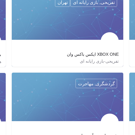
تفریحی, بازی رایانه ای
تهران
XBOX ONE ایکس باکس وان
م
تفریحی-بازی رایانه ای
ه
09108338579
xonegamers
xonegamers
گردشگری, مهاجرت