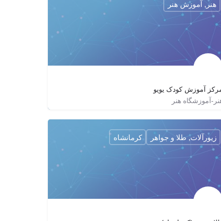
هنر, آموزش هنر
رکز آموزش کودک یویو
نر-آموزشگاه هنر
44806754
yoyoelc
yoyoelc
زیورآلات, طلا و جواهر
کرمانشاه