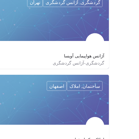
گردشگری, آژانس گردشگری
تهران
آژانس هواپیمایی آویسا
گردشگری-آژانس گردشگری
2141535
avisatours
avisatour
http://AVISATOUR.COM
ساختمان, املاک
اصفهان