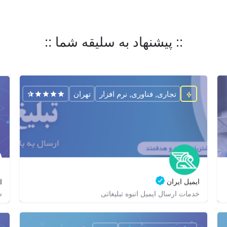
:: پیشنهاد به سلیقه شما ::
تجاری, فناوری, نرم افزار
تهران
ایمیل ایران
ا
س
خدمات ارسال ایمیل انبوه تبلیغاتی
02188686178
zagrox
zagrox
https://email-iran.com/