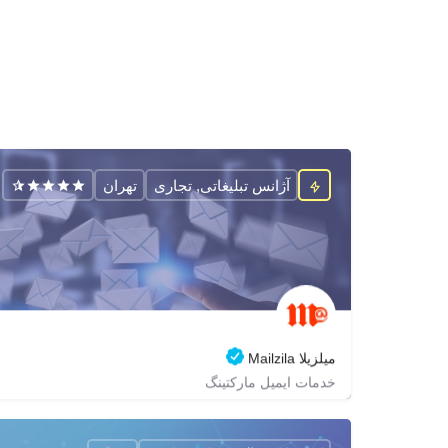
آژانس تبلیغاتی, تجاری
تهران
میلزیلا Mailzila
خدمات ایمیل مارکتینگ
02188686178
zagrox
mailzila
https://mailzila.com