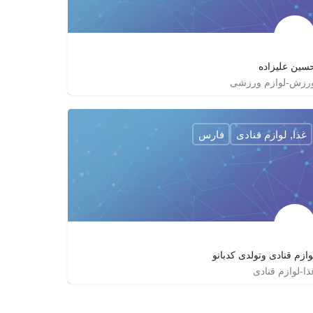
سین علیزاده
رزش-لوازم ورزشی
09153841847
tandis_fitness
tandisfitness
غذا, لوازم قنادی
فارس
وازم قنادی وتولدی کدبانو
ذا-لوازم قنادی
07132362755
shiraz.kadbanoo
shiraz_kadbanoo