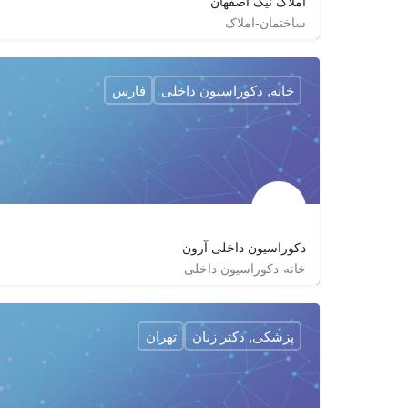
املاک نیک اصفهان
ساختمان-املاک
03136204499
nikamlak
nikamlak
خانه, دکوراسیون داخلی
فارس
دکوراسیون داخلی آرون
خانه-دکوراسیون داخلی
07132261759
aron_interiordesign
aroninteriordesign
پزشکی, دکتر زنان
تهران