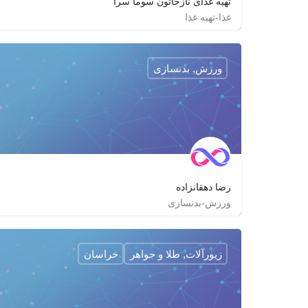
تهیه غذای نازخاتون سوما سرا
غذا-تهیه غذا
01344336755
nazkhatoon_takeaway_ss
ورزش, بدنسازی
رضا دهقانزاده
ورزش-بدنسازی
reza.dehqanzadeh
زیورآلات, طلا و جواهر
خراسان