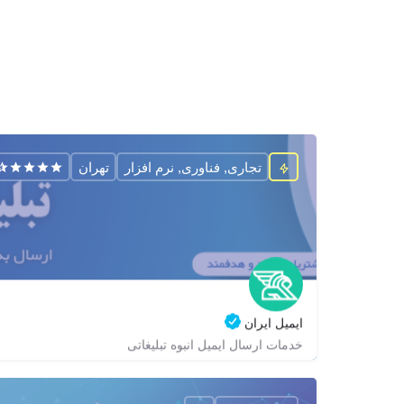
تجاری, فناوری, نرم افزار
تهران
ایمیل ایران
خدمات ارسال ایمیل انبوه تبلیغاتی
02188686178
zagrox
zagrox
https://email-iran.com/