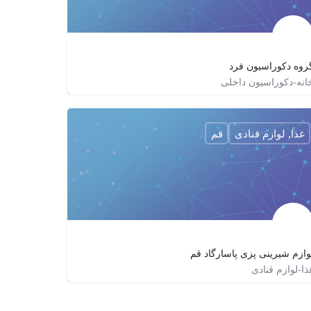
روه دکوراسیون فرد
انه-دکوراسیون داخلی
09125359358
fard_decor
fard_decor
غذا, لوازم قنادی
قم
وازم شیرینی پزی پاسارگاد قم
ذا-لوازم قنادی
02532615214
lavazem_shirini_pasargad
lavazem_shirini_pasargad