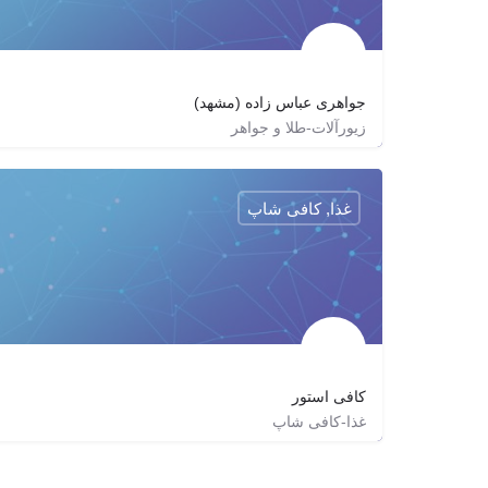
جواهری عباس زاده (مشهد)
زیورآلات-طلا و جواهر
05132230550
abbaszadejewelry
AbbaszadeJewelry
غذا, کافی شاپ
http://AbbaszadeJewelry.com
کافی استور
غذا-کافی شاپ
http://goo.gl/rzLFb9
coffeestore.ir