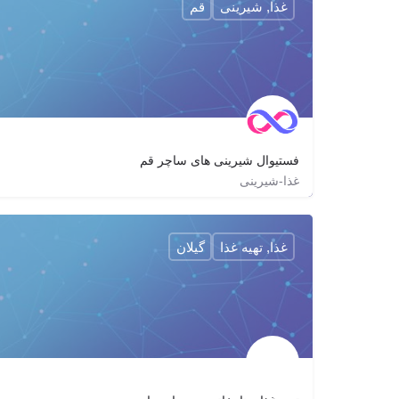
غذا, شیرینی
قم
فستیوال شیرینی های ساچر قم
غذا-شیرینی
09194550912
sacher
sacher.cake
غذا, تهیه غذا
گیلان