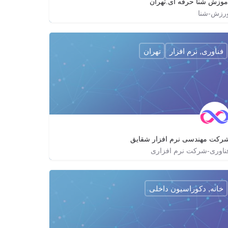
موزش شنا حرفه ای.تهران
رزش-شنا
09129350431
shenatehran
shena.tehran
فناوری, نرم افزار
تهران
رکت مهندسی نرم افزار شقایق
ناوری-شرکت نرم افزاری
02142067000
shaghayegh.company
http://shsoftco.com
خانه, دکوراسیون داخلی