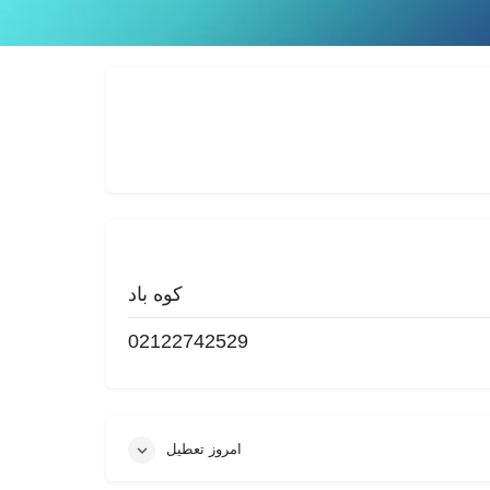
اشتراک
گزارش
کوه باد
02122742529
امروز تعطیل