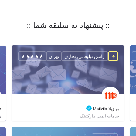
:: پیشنهاد به سلیقه شما ::
آژانس تبلیغاتی, تجاری
تهران
میلزیلا Mailzila
n
ز
خدمات ایمیل مارکتینگ
02188686178
zagrox
mailzila
https://mailzila.com