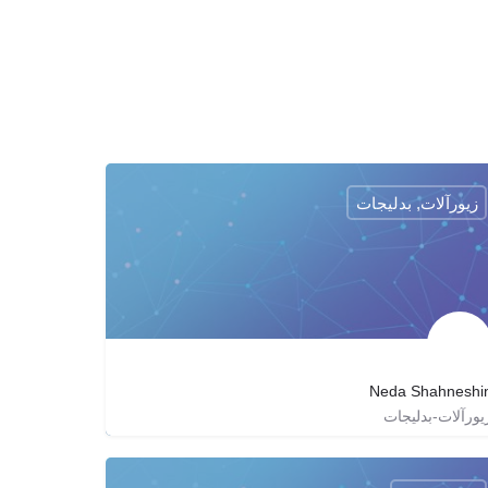
زیورآلات, بدلیجات
Neda Shahneshi
یورآلات-بدلیجات
luda_lilian