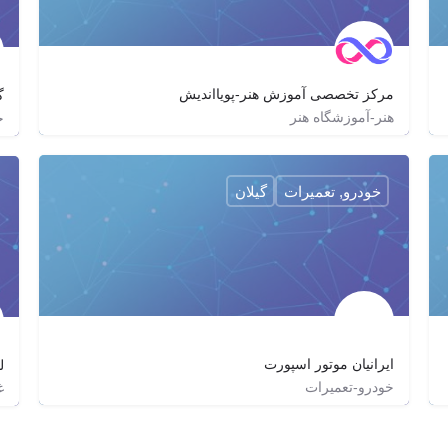
مرکز تخصصی آموزش هنر-پویااندیش
گ
هنر-آموزشگاه هنر
خ
02122580505
pouyaandish
http://decorationClass.com
خودرو, تعمیرات
گیلان
ایرانیان موتور اسپورت
ل
خودرو-تعمیرات
غ
iranianmotorsport
iranian_motor_sport