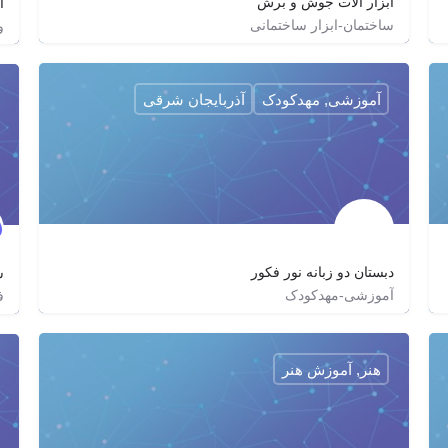
ابزار الات جوش و برش
آ
ساختمان-ابزار ساختمانی
و
09123078052
Jooshtools
jooshtools
آموزشی, مهدکودک
آذربایجان شرقی
دبستان دو زبانه نور فکور
ش
آموزشی-مهدکودک
ف
nure.fakur
هنر, آموزش هنر