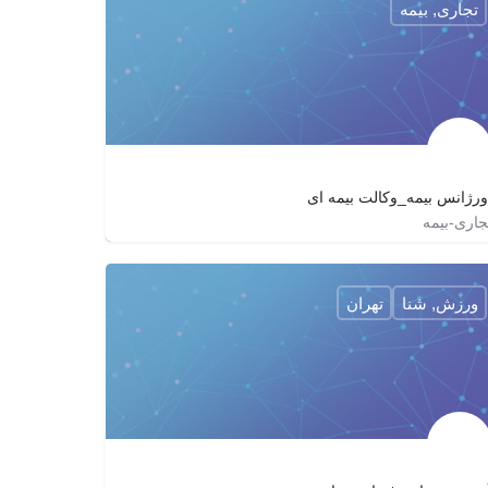
تجاری, بیمه
ورژانس بیمه_وکالت بیمه ای
جاری-بیمه
09353091968
emergency_of_insurance
http://115115.ir
ورزش, شنا
تهران