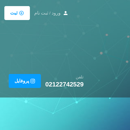
ورود
ثبت نام
ثبت
/
تلفن
پروفایل
02122742529