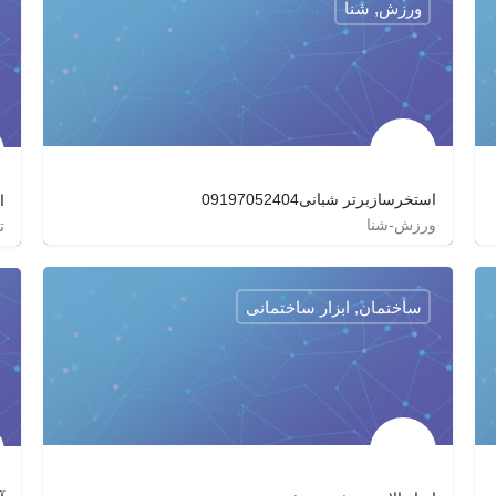
ورزش, شنا
استخرسازبرتر شبانی09197052404
ا
ورزش-شنا
ت
estakhrshabani_0_100
estakhrshabani_0_100
ساختمان, ابزار ساختمانی