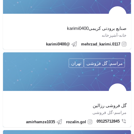
صنایع برودتی کریمیkarimi0400
خانه-آشپزخانه
@karimi0400
mehrzad_karimi.0117
مراسم, گل فروشی
تهران
مراسم-گل فروشی
09125712845
amirhamze1035
rozalin.gol