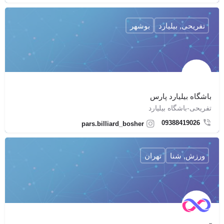
تفریحی, بیلیارد
بوشهر
باشگاه بیلیارد پارس
تفریحی-باشگاه بیلیارد
09388419026
pars.billiard_bosher
ورزش, شنا
تهران