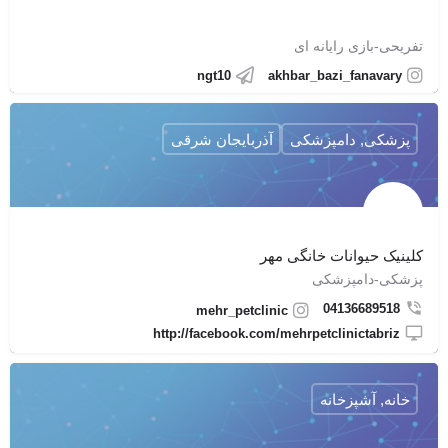
تفریحی-بازی رایانه ای
ngt10
akhbar_bazi_fanavary
پزشکی, دامپزشکی
آذربایجان شرقی
کلینیک حیوانات خانگی مهر
پزشکی-دامپزشکی
04136689518
mehr_petclinic
http://facebook.com/mehrpetclinictabriz
خانه, آشپزخانه