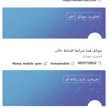
https://email-iran.com/
فناوری, موبایل
قم
موبایل هما شرایط اقساط عالی
فناوری-موبایل
02537718512
Homa_mobile_qom
homamobile
تفریحی, بازی رایانه ای