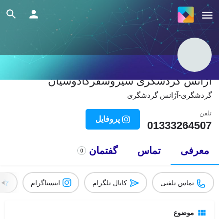
آژانس گردشگری سیروسفرکادوسیان
گردشگری-آژانس گردشگری
تلفن
پروفایل
01333264507
معرفی
تماس
گفتمان
0
تماس تلفنی
کانال تلگرام
اینستاگرام
موضوع