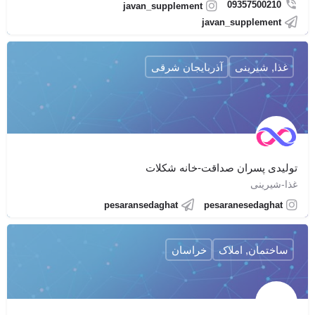
09357500210
javan_supplement
javan_supplement
غذا, شیرینی
آذربایجان شرقی
تولیدی پسران صداقت-خانه شکلات
غذا-شیرینی
pesaransedaghat
pesaranesedaghat
ساختمان, املاک
خراسان