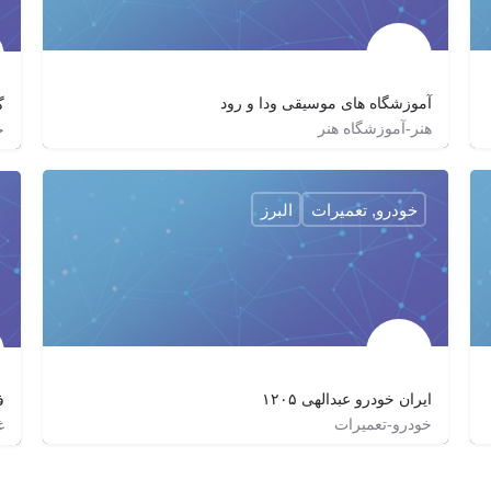
آموزشگاه هاى موسيقى ودا و رود
گ
هنر-آموزشگاه هنر
خ
٠۲١٢٢٢٨١٥٢١
veda_roud_music_institute
vedamusic
خودرو, تعمیرات
البرز
ایران خودرو عبدالهی ۱۲۰۵
ف
خودرو-تعمیرات
غ
02636701560
irankhodro_abdollahi
abdolahi1205