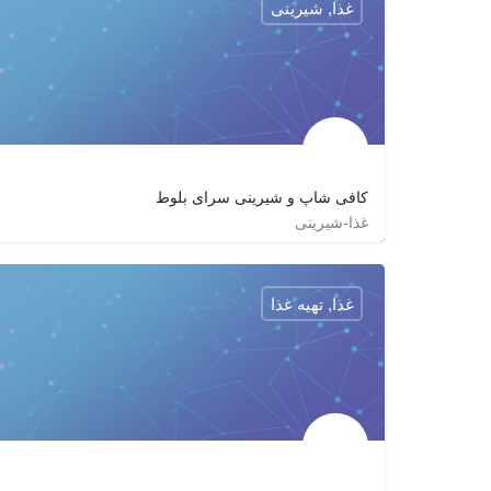
غذا, شیرینی
کافی شاپ و شیرینی سرای بلوط
غذا-شیرینی
saya9472_kurd
غذا, تهیه غذا