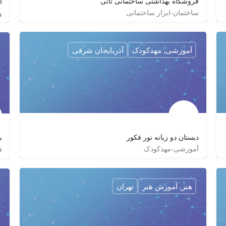
فروشگاه بهداشتی ساختمانی تاتی
آ
ساختمان-ابزار ساختمانی
و
04152335007
kavostati
آموزشی, مهدکودک
آذربایجان شرقی
دبستان دو زبانه نور فکور
ش
آموزشی-مهدکودک
ف
nure.fakur
هنر, آموزش هنر
تهران