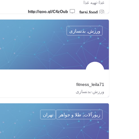
غذا-تهیه غذا
http://goo.gl/C4zOub
farsi.food
ورزش, بدنسازی
fitness_leila71
ورزش-بدنسازی
fitness_leila71
زیورآلات, طلا و جواهر
تهران