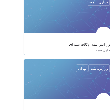
تجاری, بیمه
ورژانس بیمه_وکالت بیمه ای
جاری-بیمه
09353091968
emergency_of_insurance
http://115115.ir
ورزش, شنا
تهران