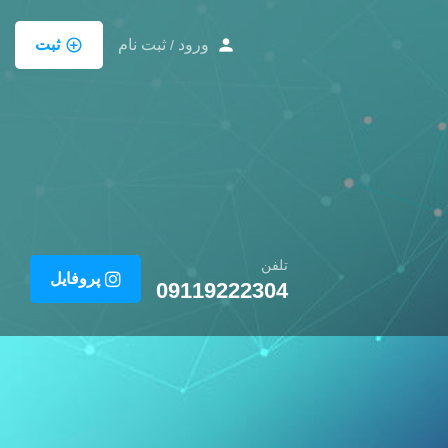
ورود
ثبت نام
ثبت
/
تلفن
پروفایل
09119222304