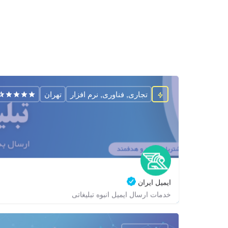
تجاری, فناوری, نرم افزار
تهران
ایمیل ایران
خدمات ارسال ایمیل انبوه تبلیغاتی
02188686178
zagrox
zagrox
https://email-iran.com/