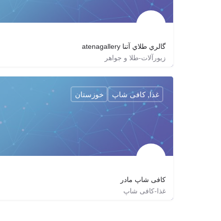
گالري طلاي آتنا atenagallery
زیورآلات-طلا و جواهر
٠٢١٢٢٨٩١٣٢٨
atena.jewelry.design
atenagold
غذا, کافی شاپ
خوزستان
کافی شاپ مادر
غذا-کافی شاپ
madar.coffeeshop