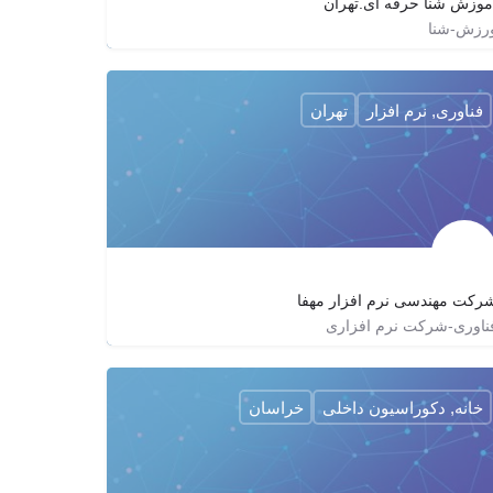
موزش شنا حرفه ای.تهران
رزش-شنا
09129350431
shenatehran
shena.tehran
فناوری, نرم افزار
تهران
رکت مهندسی نرم افزار مهفا
ناوری-شرکت نرم افزاری
02188650996
mahfaco
http://mahfaco.com
خانه, دکوراسیون داخلی
خراسان