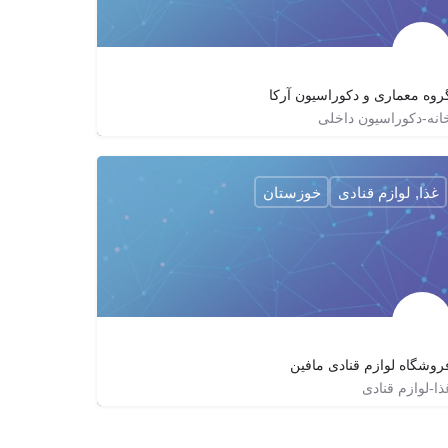
روه معماری و دکوراسیون آرکا
انه-دکوراسیون داخلی
۰۵۱۳۸۴۴۳۶۴۰
arka.deco
http://arkadeco.com
غذا, لوازم قنادی
خوزستان
روشگاه لوازم قنادی مافین
ذا-لوازم قنادی
06132215468
mafincakes
mafin_ahwaz