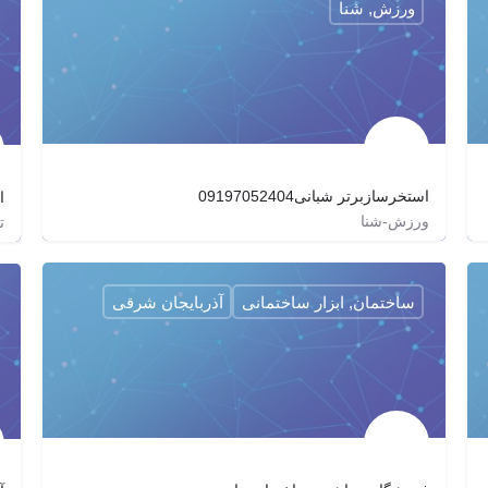
ورزش, شنا
استخرسازبرتر شبانی09197052404
ا
ورزش-شنا
ت
estakhrshabani_0_100
estakhrshabani_0_100
ساختمان, ابزار ساختمانی
آذربایجان شرقی