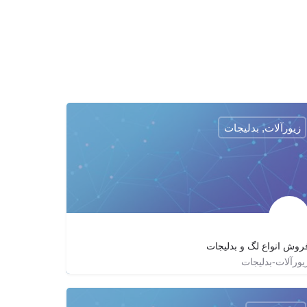
زیورآلات, بدلیجات
روش انواع لگ و بدليجات
یورآلات-بدلیجات
09125185830
luiss_shop
http://avanevis.com