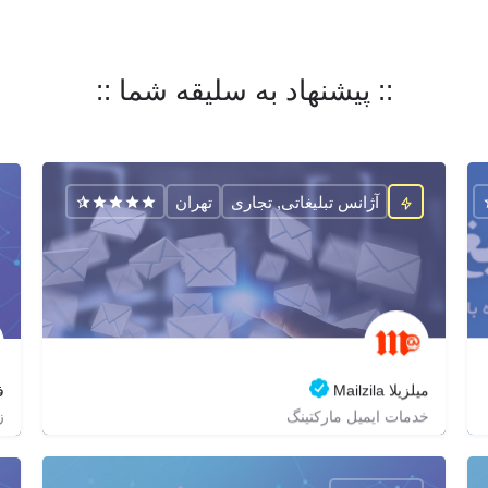
:: پیشنهاد به سلیقه شما ::
آژانس تبلیغاتی, تجاری
تهران
میلزیلا Mailzila
ف
ز
خدمات ایمیل مارکتینگ
02188686178
zagrox
mailzila
https://mailzila.com