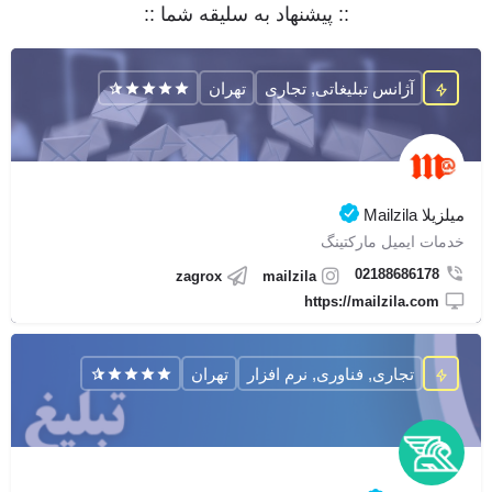
:: پیشنهاد به سلیقه شما ::
آژانس تبلیغاتی, تجاری
تهران
میلزیلا Mailzila
خدمات ایمیل مارکتینگ
02188686178
zagrox
mailzila
https://mailzila.com
تجاری, فناوری, نرم افزار
تهران