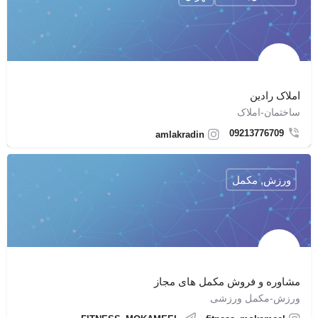
املاک رادین
ساختمان-املاک
09213776709
amlakradin
ورزش, مکمل
مشاوره و فروش مکمل های مجاز
ورزش-مکمل ورزشی