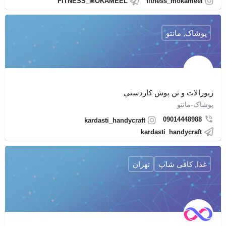
FITNESS_MOKAMEEL
fitness_mokameel
پوشاک, مانتو
زيورالات و تن پوش كاردستي
پوشاک-مانتو
09014448988
kardasti_handycraft
kardasti_handycraft
غذا, کافی شاپ
تهران