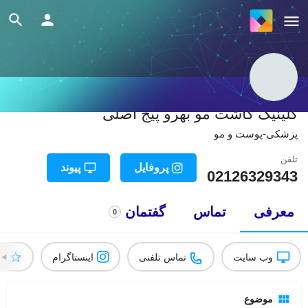
کلینیک كاشت مو بهرو پیج اصلی
پزشکی-پوست و مو
تلفن
پروفایل
پیوند
02126329343
معرفی
تماس
گفتمان
0
وب سایت
تماس تلفنی
اینستاگرام
ام
موضوع