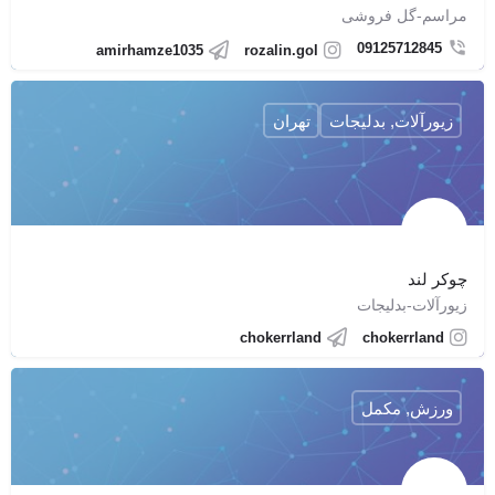
مراسم-گل فروشی
09125712845
amirhamze1035
rozalin.gol
زیورآلات, بدلیجات
تهران
چوکر لند
زیورآلات-بدلیجات
chokerrland
chokerrland
ورزش, مکمل