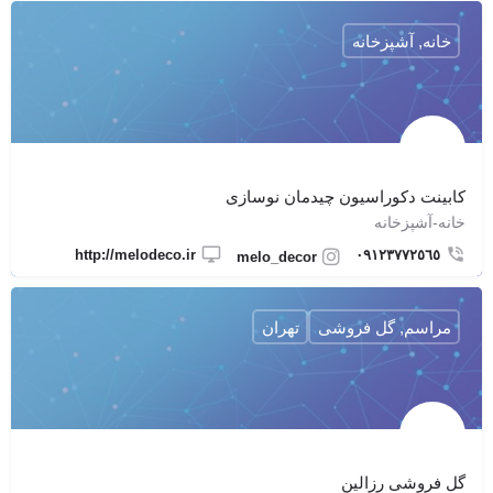
خانه, آشپزخانه
كابينت دكوراسيون چیدمان نوسازی
خانه-آشپزخانه
http://melodeco.ir
٠٩١٢٣٧٧٢٥٦٥
melo_decor
مراسم, گل فروشی
تهران