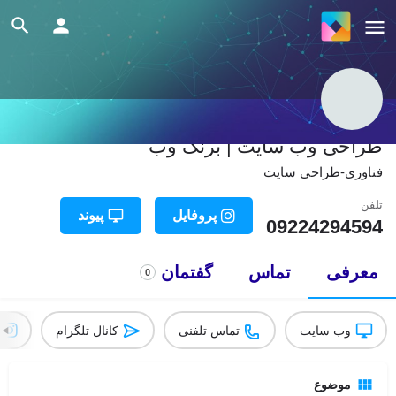
طراحی وب سایت | برنگ وب
فناوری-طراحی سایت
تلفن
پروفایل
پیوند
09224294594
معرفی
تماس
گفتمان
0
وب سایت
تماس تلفنی
کانال تلگرام
موضوع