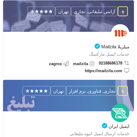
آژانس تبلیغاتی, تجاری
تهران
میلزیلا Mailzila
خدمات ایمیل مارکتینگ
02188686178
zagrox
mailzila
https://mailzila.com
تجاری, فناوری, نرم افزار
تهران
ایمیل ایران
خدمات ارسال ایمیل انبوه تبلیغاتی