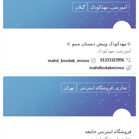
آموزشی, مهدکودک
گیلان
☺مهدکودک وپیش دبستان مینو ☺
آموزشی-مهدکودک
01333323956
mahd_koodak_minoo
mahdkodakminoo
تجاری, فروشگاه اینترنتی
تهران
فروشگاه اينترنتي جامعه
تجاری-فروشگاه اینترنتی