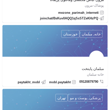
پوشاک-مزون
mezone_parimah_interneti
joinchat/BsKuv0AQQ1qSsSTZeKHzPQ
خانه, مبلمان
خوزستان
مبلمان پایتخت
خانه-مبلمان
09120879790
paytakht_mobl
mobl.paytakht
پزشکی, پوست و مو
تهران