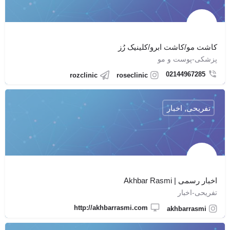
کاشت مو/کاشت ابرو/کلینیک رُز
پزشکی-پوست و مو
02144967285
rozclinic
roseclinic
تفریحی, اخبار
اخبار رسمی | Akhbar Rasmi
تفریحی-اخبار
http://akhbarrasmi.com
akhbarrasmi