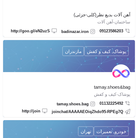
آهن آلات بديع نظر(كلى-جزئى)
ساختمان-آهن آلات
http://goo.gl/eN2uzS
09123586203
badinazar.iron
پوشاک, کیف و کفش
مازندران
tamay.shoes&bag
پوشاک-کیف و کفش
01132225492
tamay.shoes.bag
http://join
joinchat/AAAAAEOiqZhdo95-RPEg7Q
خودرو, تعمیرات
تهران