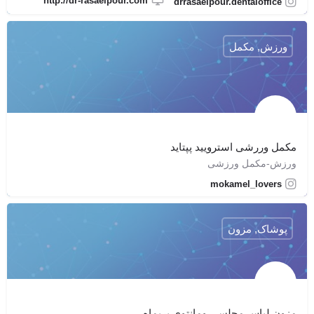
http://dr-rasaeipour.com
drrasaeipour.dentaloffice
ورزش, مکمل
مکمل وررشی استرویید پپتاید
ورزش-مکمل ورزشی
mokamel_lovers
پوشاک, مزون
مزون لباس مجلسی ومانتوی پریماه