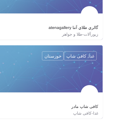
گالري طلاي آتنا atenagallery
زیورآلات-طلا و جواهر
٠٢١٢٢٨٩١٣٢٨
atena.jewelry.design
atenagold
غذا, کافی شاپ
خوزستان
کافی شاپ مادر
غذا-کافی شاپ
madar.coffeeshop