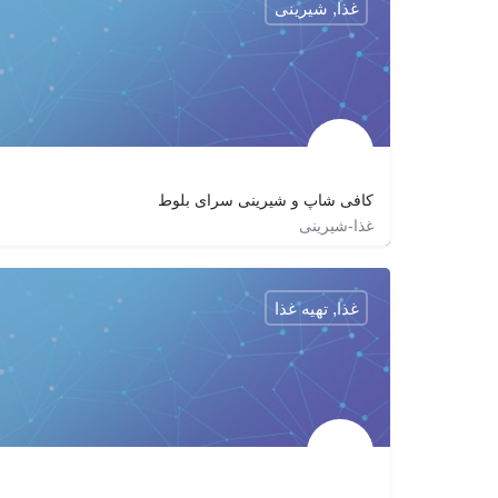
غذا, شیرینی
کافی شاپ و شیرینی سرای بلوط
غذا-شیرینی
saya9472_kurd
غذا, تهیه غذا