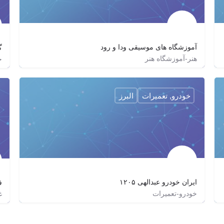
آموزشگاه هاى موسيقى ودا و رود
گ
هنر-آموزشگاه هنر
خ
٠۲١٢٢٢٨١٥٢١
veda_roud_music_institute
vedamusic
خودرو, تعمیرات
البرز
ایران خودرو عبدالهی ۱۲۰۵
ف
خودرو-تعمیرات
غ
02636701560
irankhodro_abdollahi
abdolahi1205