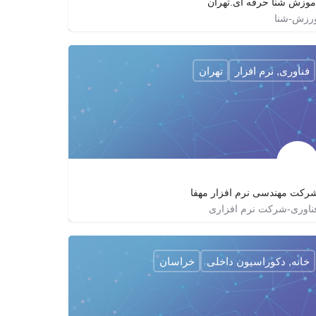
موزش شنا حرفه ای.تهران
رزش-شنا
09129350431
shenatehran
shena.tehran
فناوری, نرم افزار
تهران
رکت مهندسی نرم افزار مهفا
ناوری-شرکت نرم افزاری
02188650996
mahfaco
http://mahfaco.com
خانه, دکوراسیون داخلی
خراسان