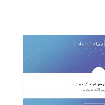
زیورآلات, بدلیجات
روش انواع لگ و بدليجات
یورآلات-بدلیجات
09125185830
luiss_shop
http://avanevis.com