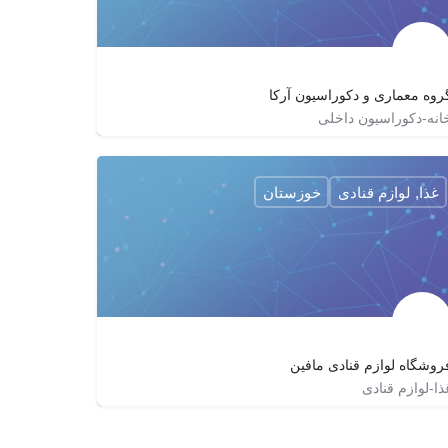
روه معماری و دکوراسیون آرکا
انه-دکوراسیون داخلی
۰۵۱۳۸۴۴۳۶۴۰
arka.deco
http://arkadeco.com
غذا, لوازم قنادی
خوزستان
روشگاه لوازم قنادی مافین
ذا-لوازم قنادی
06132215468
mafincakes
mafin_ahwaz