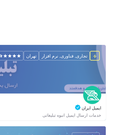
تجاری, فناوری, نرم افزار
تهران
ایمیل ایران
خدمات ارسال ایمیل انبوه تبلیغاتی
02188686178
zagrox
zagrox
https://email-iran.com/