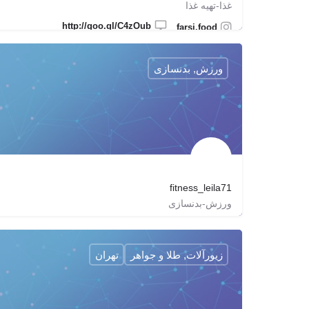
غذا-تهیه غذا
http://goo.gl/C4zOub
farsi.food
ورزش, بدنسازی
fitness_leila71
ورزش-بدنسازی
fitness_leila71
زیورآلات, طلا و جواهر
تهران