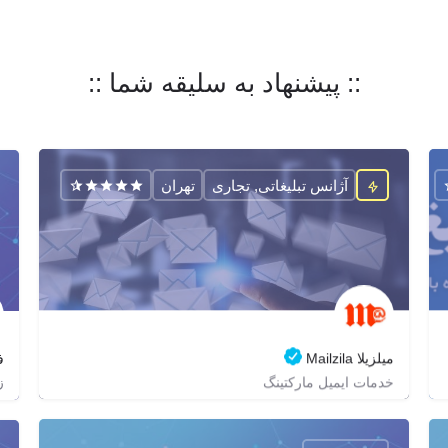
:: پیشنهاد به سلیقه شما ::
آژانس تبلیغاتی, تجاری
تهران
میلزیلا Mailzila
ف
ز
خدمات ایمیل مارکتینگ
02188686178
zagrox
mailzila
https://mailzila.com