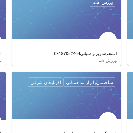
ورزش, شنا
استخرسازبرتر شبانی09197052404
l
ورزش-شنا
ت
estakhrshabani_0_100
estakhrshabani_0_100
ساختمان, ابزار ساختمانی
آذربایجان شرقی