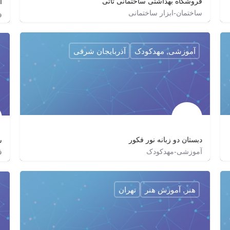
فروشگاه بهداشتی ساختمانی تاتی
آ
ساختمان-ابزار ساختمانی
و
04152335007
kavostati
آموزشی, مهدکودک
آذربایجان شرقی
دبستان دو زبانه نور فکور
ش
آموزشی-مهدکودک
ف
nure.fakur
هنر, آموزش هنر
تهران