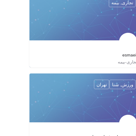
تجاری, بیمه
esmaei
جاری-بیمه
esmaeil_abdollahzadeh2017
ورزش, شنا
تهران