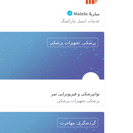
میلزیلا Mailzila
خدمات ایمیل مارکتینگ
02188686178
zagrox
mailzila
https://mailzila.com
پزشکی, تجهیزات پزشکی
توانپزشکی و فیزیوتراپی ثمر
پزشکی-تجهیزات پزشکی
samarmedical
گردشگری, مهاجرت