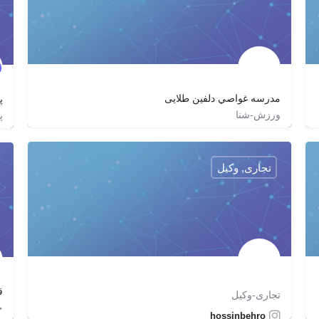
مدرسه غواصي دلفين طلايى
پ
ورزش-شنا
پ
goldendolphindivingschool
http://dolphinir.com
تجاری, وکیل
ق
تجاری-وکیل
خ
hossinbehro