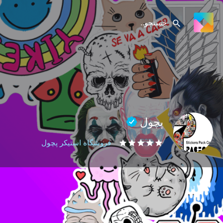
پچول
فروشگاه استیکر پچول