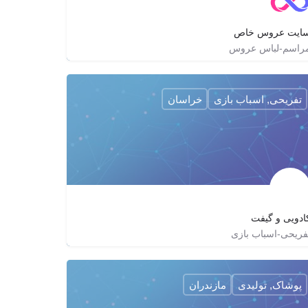
ایت عروس خاص
راسم-لباس عروس
http://aroosekhas.com
arosekhas
تفریحی, اسباب بازی
خراسان
ادویی و گیفت
فریحی-اسباب بازی
05138670218
nicishop_vip
nicishop
پوشاک, تولیدی
مازندران