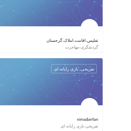
تفلیس،اقامت،املاک،گرجستان
گردشگری-مهاجرت
http://crownjewels-co.com
cjcompany.tbilisi
تفریحی, بازی رایانه ای
nima&erfan
تفریحی-بازی رایانه ای