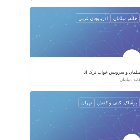
02177541819
ghalishoi_gol_sorkh
خانه, مبلمان
آذربایجان غربی
بلمان و سرویس خواب ترک آتا
انه-مبلمان
445250347
turkatamobiliya
پوشاک, کیف و کفش
تهران