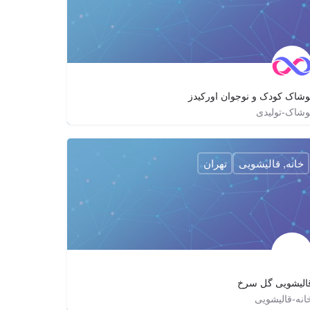
وشاک کودک و نوجوان اورکیدز
وشاک-تولیدی
09358992262
overkids_ramsar
http://overkidsir.com
خانه, قالیشویی
تهران
الیشویی گل سرخ
انه-قالیشویی