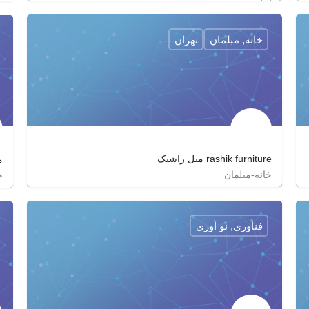
خانه, مبلمان
تهران
rashik furniture مبل راشیک
م
خانه-مبلمان
خ
02176219170
rashik_furniture
http://rashik.co
فناوری, نو آوری