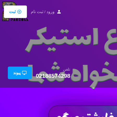
ورود
ثبت نام
ثبت
/
تلفن
پیوند
02188574298