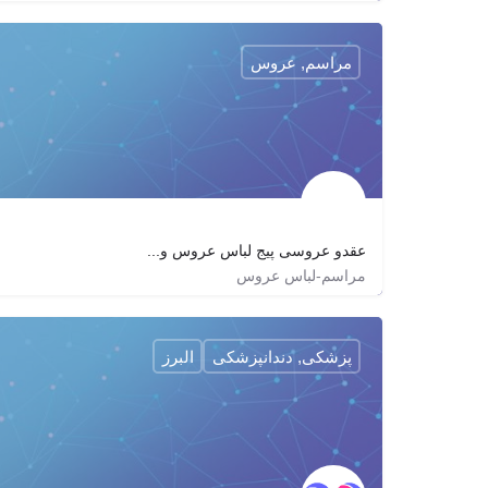
bazisoft1
bazi_soft
مراسم, عروس
عقدو عروسی پیج لباس عروس و...
مراسم-لباس عروس
shiva_shop2
aghdoaroosi
پزشکی, دندانپزشکی
البرز