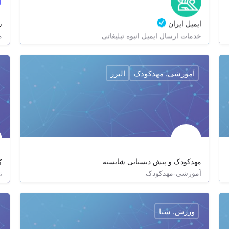
ایمیل ایران
س
م
خدمات ارسال ایمیل انبوه تبلیغاتی
02188686178
zagrox
zagrox
https://email-iran.com/
آموزشی, مهدکودک
البرز
مهدکودک و پیش دبستانی شایسته
ک
آموزشی-مهدکودک
ت
02634647747
mahd.shayesteh
ورزش, شنا