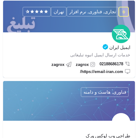
تجاری, فناوری, نرم افزار
تهران
ایمیل ایران
خدمات ارسال ایمیل انبوه تبلیغاتی
02188686178
zagrox
zagrox
https://email-iran.com/
فناوری, هاست و دامنه
طراحی وب لوکس ورک