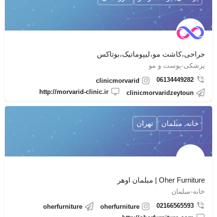
جراحی،کاشت مو،لیپوماتیک،بوتاکس
پزشکی-پوست و مو
06134449282
clinicmorvarid
http://morvarid-clinic.ir
clinicmorvaridzeytoun
خانه, مبلمان
تهران
Oher Furniture | مبلمان اوهر
خانه-مبلمان
02166565593
oherfurniture
oherfurniture