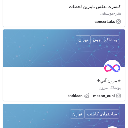
کنسرت.عکس نابترین لحظات
هنر-موسیقی
concert.aks
پوشاک, مزون
تهران
⚜️مزون آني⚜️
پوشاک-مزون
torklaan
mezon_auni
ساختمان, کابینت
تهران