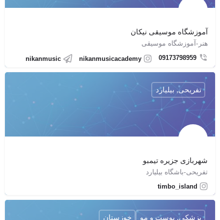
آموزشگاه موسیقی نیکان
هنر-آموزشگاه موسیقی
09173798959
nikanmusic
nikanmusicacademy
تفریحی, بیلیارد
شهربازی جزیره تیمبو
تفریحی-باشگاه بیلیارد
timbo_island
پزشکی, پوست و مو
خوزستان