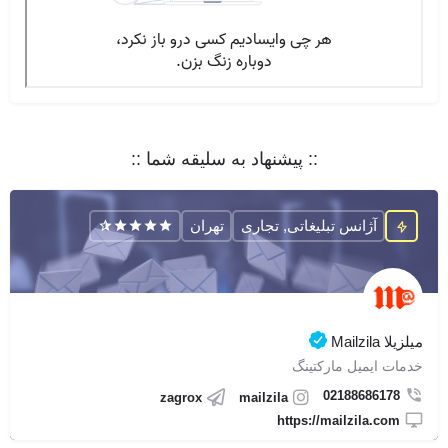
:: پیشنهاد به سلیقه شما ::
آژانس تبلیغاتی, تجاری
تهران
میلزیلا Mailzila
خدمات ایمیل مارکتینگ
02188686178
zagrox
mailzila
https://mailzila.com