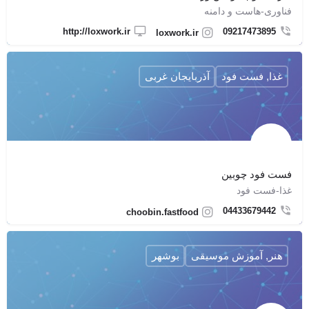
فناوری-هاست و دامنه
http://loxwork.ir
09217473895
loxwork.ir
غذا, فست فود
آذربایجان غربی
فست فود چوبین
غذا-فست فود
04433679442
choobin.fastfood
هنر, آموزش موسیقی
بوشهر