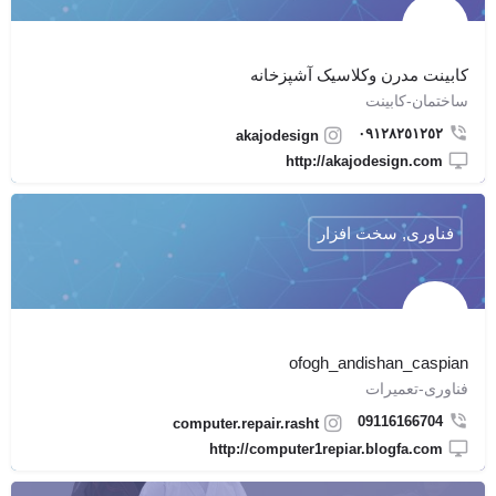
کابینت مدرن وکلاسیک آشپزخانه
ساختمان-کابینت
٠٩١٢٨٢٥١٢٥٢
akajodesign
http://akajodesign.com
فناوری, سخت افزار
ofogh_andishan_caspian
فناوری-تعمیرات
09116166704
computer.repair.rasht
http://computer1repiar.blogfa.com