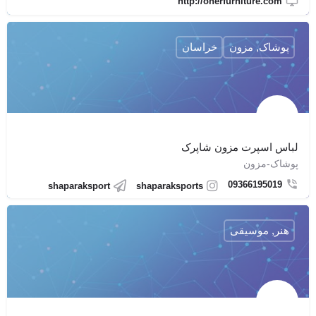
http://oherfurniture.com
پوشاک, مزون
خراسان
لباس اسپرت مزون شاپرک
پوشاک-مزون
09366195019
shaparaksport
shaparaksports
هنر, موسیقی