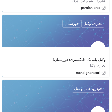
فناوری-علم و فن آوری
parnian.arad
تجاری, وکیل
خوزستان
وکیل پایه یک دادگستری(خوزستان)
تجاری-وکیل
mehdigharesori
خودرو, حمل و نقل