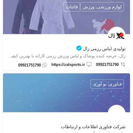
لوازم ورزشی, ورزش
قائنات
تولیدی لباس رزمی زال
زال، عرضه کننده پوشاک و لباس ورزش رزمی کاراته با بهترین کیفیت و مناسب‌ترین قیمت
https://zalsports.ir
09921751790
09921751790
فناوری, نو آوری
شرکت فناوری اطلاعات و ارتباطات