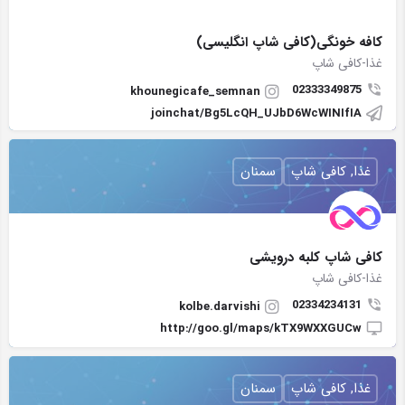
کافه خونگی(کافی شاپ انگلیسی)
غذا-کافی شاپ
02333349875
khounegicafe_semnan
joinchat/Bg5LcQH_UJbD6WcWINIfIA
غذا, کافی شاپ
سمنان
کافی شاپ کلبه درویشی
غذا-کافی شاپ
02334234131
kolbe.darvishi
http://goo.gl/maps/kTX9WXXGUCw
غذا, کافی شاپ
سمنان