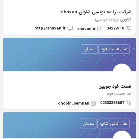
شرکت برنامه نویسی شاوان shavan
فناوری-برنامه نویسی
http://shavan.ir
34229110
shavan.ir
غذا, فست فود
سمنان
فست فود چوبین
غذا-فست فود
02333363687
chobin_semnan
غذا, کافی شاپ
سمنان