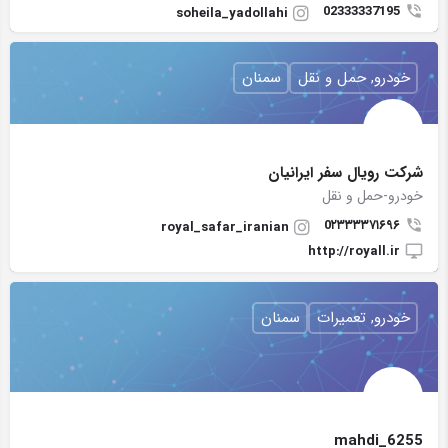
02333337195
soheila_yadollahi
خودرو, حمل و نقل
سمنان
شرکت رویال سفر ایرانیان
خودرو-حمل و نقل
0۲۳۳۳۳۷۱۶۹۶
royal_safar_iranian
http://royall.ir
خودرو, تعمیرات
سمنان
mahdi_6255