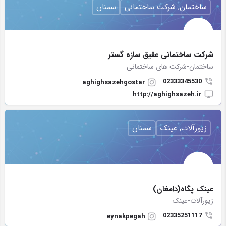
ساختمان, شرکت ساختمانی
سمنان
شرکت ساختمانی عقیق سازه گستر
ساختمان-شرکت های ساختمانی
02333345530
aghighsazehgostar
http://aghighsazeh.ir
زیورآلات, عینک
سمنان
عینک پگاه(دامغان)
زیورآلات-عینک
02335251117
eynakpegah