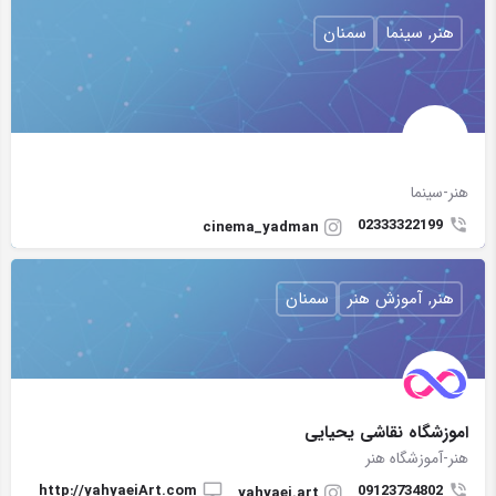
هنر, سینما
سمنان
هنر-سینما
02333322199
cinema_yadman
هنر, آموزش هنر
سمنان
اموزشگاه نقاشی یحیایی
هنر-آموزشگاه هنر
http://yahyaeiArt.com
09123734802
yahyaei.art