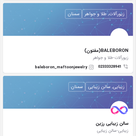
زیورآلات, طلا و جواهر
سمنان
BALEBORON(مفتون)
زیورآلات-طلا و جواهر
02333328941
baleboron_maftoonjewelry
زیبایی, سالن زیبایی
سمنان
سالن زیبایی رزین
زیبایی-سالن زیبایی