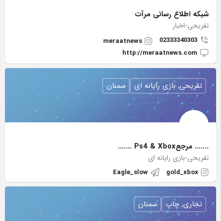
شبکه اطلاع رسانی مرآت
تفریحی-اخبار
02333340303
meraatnews
http://meraatnews.com
تفریحی, بازی رایانه ای
سمنان
....... مرجعPs4 & Xbox .......
تفریحی-بازی رایانه ای
Eagle_slow
gold_xbox
تجاری, چاپ
سمنان