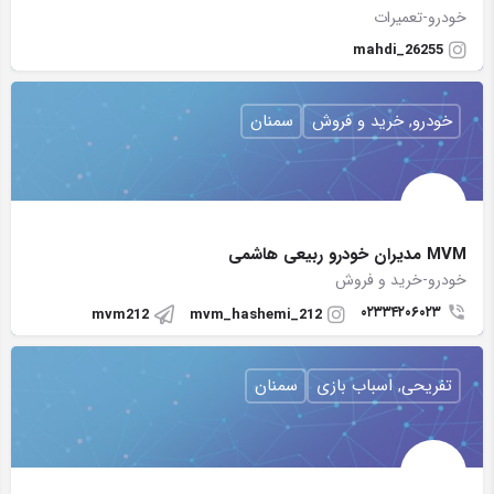
خودرو-تعمیرات
mahdi_26255
خودرو, خرید و فروش
سمنان
MVM مدیران خودرو ربیعی هاشمی
خودرو-خرید و فروش
۰۲۳۳۴۲۰۶۰۲۳
mvm212
mvm_hashemi_212
تفریحی, اسباب بازی
سمنان