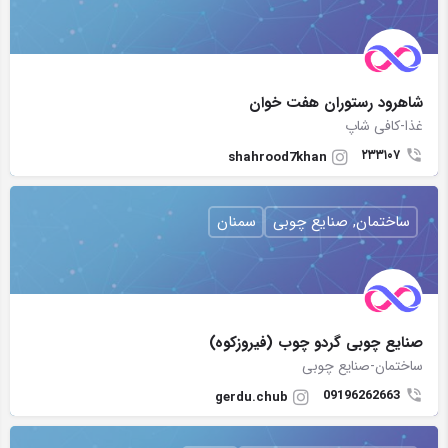
شاهرود رستوران هفت خوان
غذا-کافی شاپ
۲۳۳۱۰۷
shahrood7khan
ساختمان, صنایع چوبی
سمنان
صنایع چوبی گردو چوب (فیروزکوه)
ساختمان-صنایع چوبی
09196262663
gerdu.chub