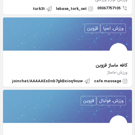
09367757105
turk3t
lebase_tork_set
ورزش, اسپا
قزوین
کافه ماساژ قزوین
ورزش-ماساژ
joinchat/AAAAAExDnb7gkBxioq9ouw
cafe.massage
ورزش, فوتبال
قزوین