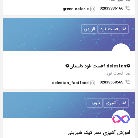
02833336166
green.calorie
غذا, فست فود
قزوین
⚽f.delestanفست فود دلستان⚽
غذا-فست فود
02833658565
delestan_fastfood
غذا, آشپزی
قزوین
آموزش آشپزی دسر کیک شیرینی