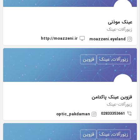
عینک موذنی
زیورآلات-عینک
http://moazzeni.ir
moazzeni.eyeland
زیورآلات, عینک
قزوین
قزوین عینک پاکدامن
زیورآلات-عینک
02833353661
optic_pakdaman
زیورآلات, عینک
قزوین