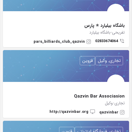
باشگاه بيليارد ⭐️ پارس
تفریحی-باشگاه بیلیارد
02833674064
pars_billiards_club_qazvin
تجاری, وکیل
قزوین
Qazvin Bar Associasion
تجاری-وکیل
http://qazvinbar.org
qazvinbar
تجاری, فروشگاه اینترنتی
قزوین