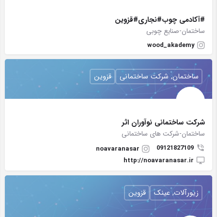
#آکادمی چوب#نجاری#قزوین
ساختمان-صنایع چوبی
wood_akademy
ساختمان, شرکت ساختمانی
قزوین
شرکت ساختمانی نوآوران اثر
ساختمان-شرکت های ساختمانی
09121827109
noavaranasar
http://noavaranasar.ir
زیورآلات, عینک
قزوین