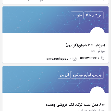
ورزش, شنا
قزوین
اموزش شنا بانوان(قزوین)
ورزش-شنا
09302387332
amozeshqazvin
ورزش, لوازم ورزشی
قزوین
۸۰۰ مدل ست ترک، تک فروشی وعمده
ورزش-لوازم ورزشی