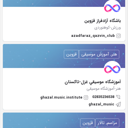
باشگاه آزادفراز قزوین
ورزش-کوهنوردی
azadfaraz_qazvin_club
هنر, آموزش موسیقی
قزوین
آموزشگاه موسيقي غزل-تاكستان
هنر-آموزشگاه موسیقی
02835236538
ghazal.music.institute
ghazal_music
مراسم, تالار
قزوین