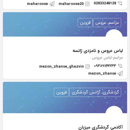
02833248128
maharoose
maharoose20
مراسم, عروس
قزوین
لباس عروس و نامزدی ژانسه
مراسم-لباس عروس
۰۹۳۸۹۷۴۲۲۳۳
mezon_zhanse_ghazvin
mezon_zhanse
گردشگری, آژانس گردشگری
قزوین
آكادمي گردشگري ميزبان