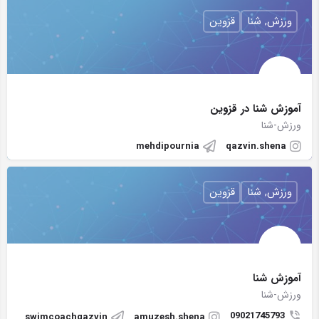
ورزش, شنا
قزوین
آموزش شنا در قزوين
ورزش-شنا
mehdipournia
qazvin.shena
ورزش, شنا
قزوین
آموزش شنا
ورزش-شنا
09021745793
swimcoachqazvin
amuzesh.shena