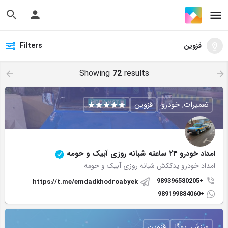
قزوین
Filters
Showing
72
results
تعمیرات, خودرو
قزوین
امداد خودرو ۲۴ ساعته شبانه روزی آبیک و حومه
امداد خودرو یدککش شبانه روزی آبیک و حومه
+989396580205
https://t.me/emdadkhodroabyek
+989199884060
ورزش, یوگا
قزوین