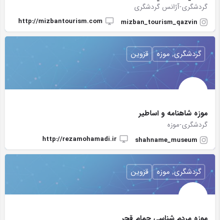
گردشگری-آژانس گردشگری
http://mizbantourism.com
mizban_tourism_qazvin
گردشگری, موزه
قزوین
موزه شاهنامه و اساطیر
گردشگری-موزه
http://rezamohamadi.ir
shahname_museum
گردشگری, موزه
قزوین
موزه مردم شناسی حمام قجر