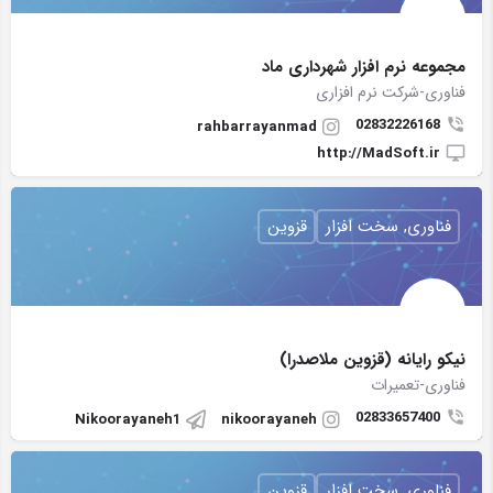
مجموعه نرم افزار شهرداری ماد
فناوری-شرکت نرم افزاری
02832226168
rahbarrayanmad
http://MadSoft.ir
فناوری, سخت افزار
قزوین
نیکو رایانه (قزوین ملاصدرا)
فناوری-تعمیرات
02833657400
Nikoorayaneh1
nikoorayaneh
فناوری, سخت افزار
قزوین