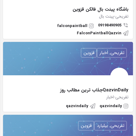
باشگاه پینت بال فالکن قزوین
تفریحی-پینت بال
09198490905
falconpaintball
FalconPaintballQazvin
تفریحی, اخبار
قزوین
QazvinDailyجذاب ترین مطالب روز
تفریحی-اخبار
qazvindaily
qazvindaily
تفریحی, بیلیارد
قزوین