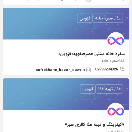
غذا, سفره خانه
قزوین
سفره خانه سنتی عصرصفویه«قزوین»
غذا-سفره خانه
02833234326
sofrekhane_bazar_qazvin
غذا, تهیه غذا
قزوین
♥کیترینگ و تهیه غذا کالری سبز♥
غذا-تهیه غذا