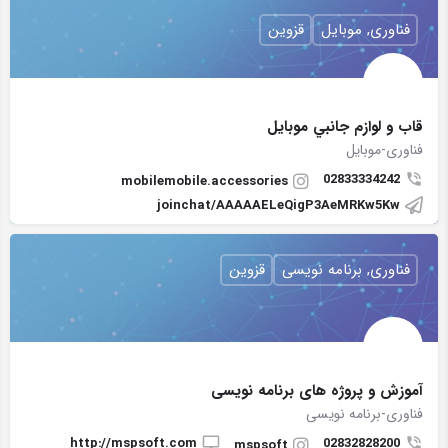
فناوری, موبایل
قزوین
قاب و لوازم جانبي موبايل
فناوری-موبایل
02833334242
mobilemobile.accessories
joinchat/AAAAAELeQigP3AeMRKw5Kw
فناوری, برنامه نویسی
قزوین
آموزش و پروژه های برنامه نویسی
فناوری-برنامه نویسی
http://mspsoft.com
02832828200
mspsoft