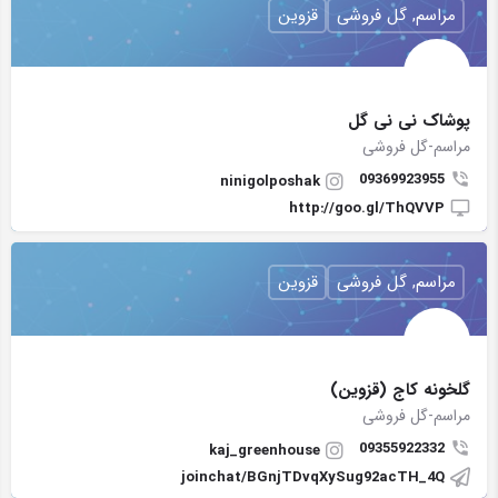
مراسم, گل فروشی
قزوین
پوشاک نی نی گل
مراسم-گل فروشی
09369923955
ninigolposhak
http://goo.gl/ThQVVP
مراسم, گل فروشی
قزوین
گلخونه کاج (قزوین)
مراسم-گل فروشی
09355922332
kaj_greenhouse
joinchat/BGnjTDvqXySug92acTH_4Q