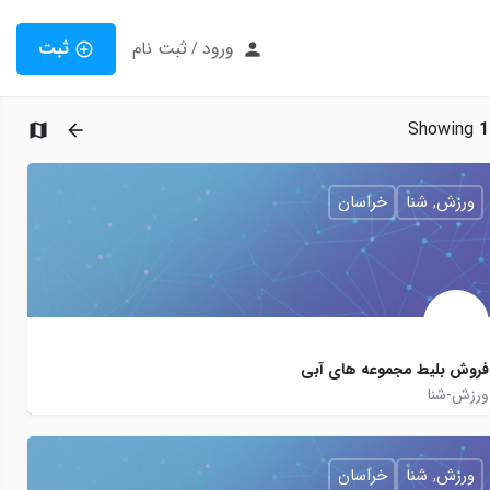
ورود
ثبت نام
ثبت
/
Showing
1
ورزش, شنا
خراسان
فروش بلیط مجموعه های آبی
ورزش-شنا
09150046649
ticketstakhr
joinchat/AAAAAEHFq7pTG4EWRQlU-g
ورزش, شنا
خراسان