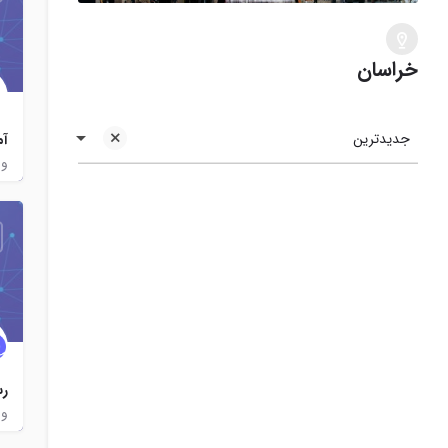
خراسان
جدیدترین
آم
ور
رس
ور