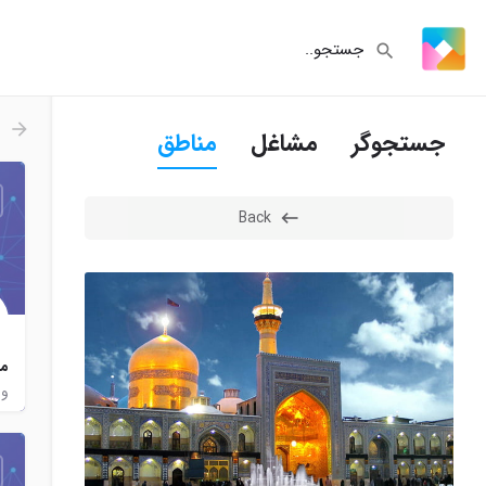
جستجوگر
مشاغل
مناطق
Back
مد
ور