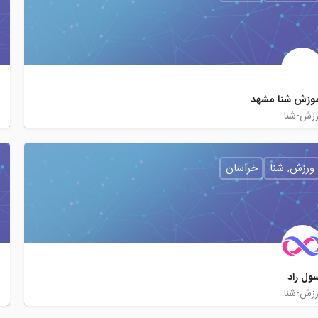
وزش شنا مشهد
زش-شنا
swim_from_mashhad
joinchat/B1yXgkCtRg6Y7xClexaCjA
ورزش, شنا
خراسان
ول راد
زش-شنا
rasul.jafarirad