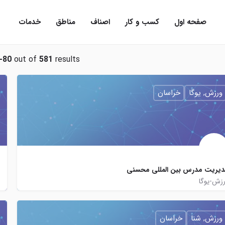
صفحه اول
کسب و کار
اصناف
مناطق
خدمات
-80
out of
581
results
ورزش, یوگا
خراسان
یریت مدرس بین المللی محسنی
زش-یوگا
joinchat/BbSABjwGUwK2Rl1g9zW4
yoga_shivanam
ورزش, شنا
خراسان