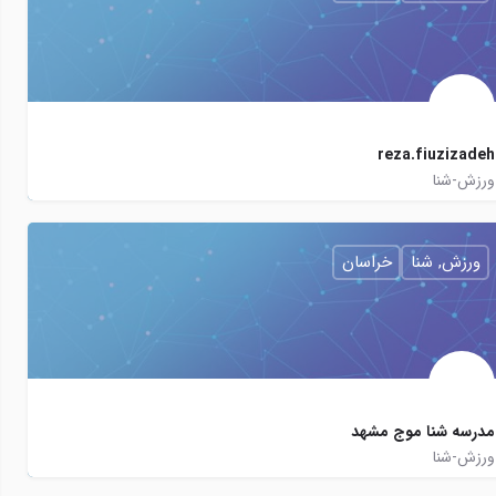
reza.fiuzizadeh
ورزش-شنا
09159258032
swim.waterpolo.academy
ورزش, شنا
خراسان
مدرسه شنا موج مشهد
ورزش-شنا
09154444294
mojmashhad
mojmashhad