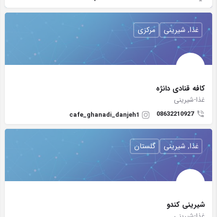
غذا, شیرینی
مرکزی
کافه قنادی دانژه
غذا-شیرینی
08632210927
cafe_ghanadi_danjeh1
غذا, شیرینی
گلستان
شیرینی کندو
غذا-شیرینی