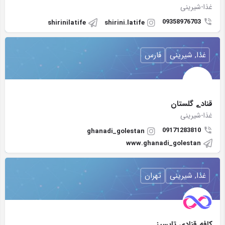
غذا-شیرینی
09358976703
shirinilatife
shirini.latife
غذا, شیرینی
فارس
قنادے گلستان
غذا-شیرینی
09171283810
ghanadi_golestan
www.ghanadi_golestan
غذا, شیرینی
تهران
کافه قنادی تایسیز