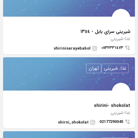
شيرينى سراى بابل - ١٣٥٤
غذا-شیرینی
٠١١٣٢٣٣٦٤٧٣
shirinisarayebabol
غذا, شیرینی
تهران
shirini- shokolat
غذا-شیرینی
02177290045
shirni_shokolat