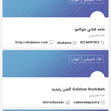
خامه قنادی شوکامو
غذا-شیرینی
http://shukamo.com
02144707412
shukamo
غذا, شیرینی
تهران
Golshan Roshdieh گلشن رشدیه
غذا-شیرینی
shirinibazaar
cakemakepastry