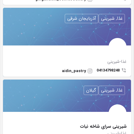
غذا, شیرینی
آذربایجان شرقی
غذا-شیرینی
04134798248
aidin_pastry
غذا, شیرینی
گیلان
شيرينى سراى شاخه نبات
غذا-شیرینی