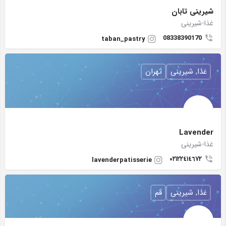
شیرینی تابان
غذا-شیرینی
08338390170
taban_pastry
غذا, شیرینی
تهران
Lavender
غذا-شیرینی
۰۲۱٢٢٤١٤٦٧٢
lavenderpatisserie
غذا, شیرینی
قم