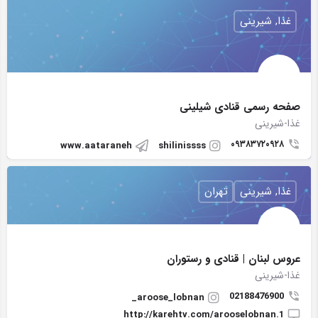
غذا, شیرینی
صفحه رسمی قنادی شیلینی
غذا-شیرینی
٠٩٣٨٣٧٢٠٩٢٨
www.aataraneh
shilinissss
غذا, شیرینی
تهران
عروس لبنان | قنادی و رستوران
غذا-شیرینی
02188476900
aroose_lobnan_
http://karehtv.com/arooselobnan.1