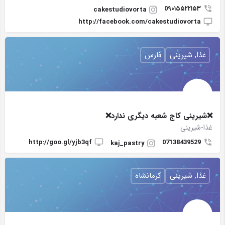
0۹۰۱۵۵۲۲۱۵۳
cakestudiovorta
http://facebook.com/cakestudiovorta
غذا, شیرینی
فارس
❌شیرینی کاج شعبه دیگری ندارد❌
غذا-شیرینی
http://goo.gl/yjb3qf
07138439529
kaj_pastry
غذا, شیرینی
کرمانشاه