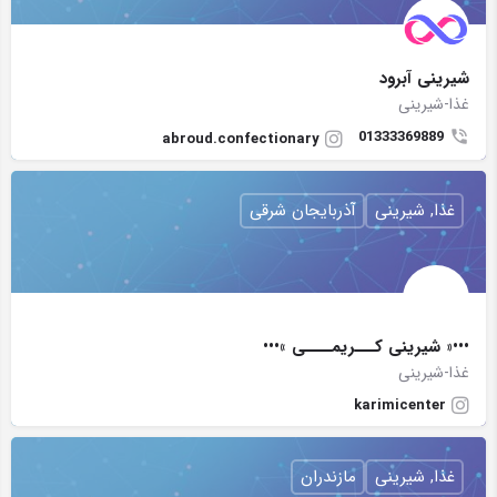
شيرينی آبرود
غذا-شیرینی
01333369889
abroud.confectionary
غذا, شیرینی
آذربایجان شرقی
•••« ‎شيرينى كـــريمــــى »•••
غذا-شیرینی
karimicenter
غذا, شیرینی
مازندران