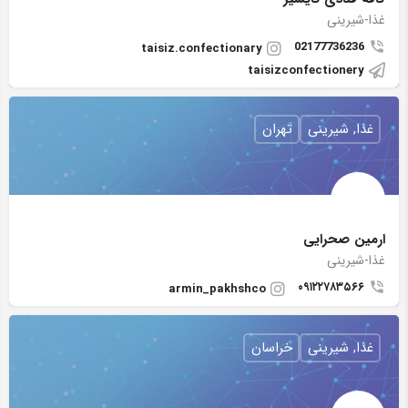
غذا-شیرینی
02177736236
taisiz.confectionary
taisizconfectionery
غذا, شیرینی
تهران
ارمین صحرایی
غذا-شیرینی
۰۹۱۲۲۷۸۳۵۶۶
armin_pakhshco
غذا, شیرینی
خراسان