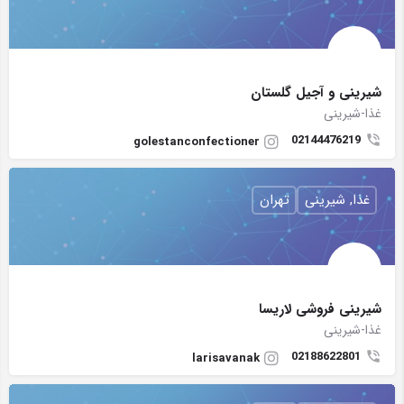
شیرینی و آجیل گلستان
غذا-شیرینی
02144476219
golestanconfectioner
غذا, شیرینی
تهران
شیرینی فروشی لاریسا
غذا-شیرینی
02188622801
larisavanak