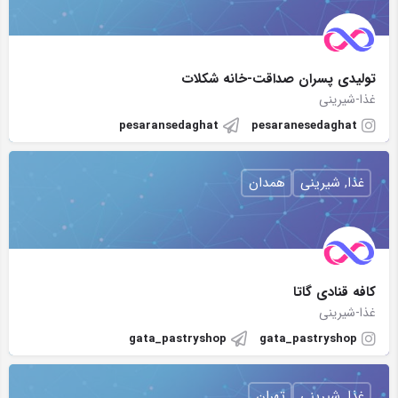
تولیدی پسران صداقت-خانه شکلات
غذا-شیرینی
pesaransedaghat
pesaranesedaghat
غذا, شیرینی
همدان
کافه قنادی گاتا
غذا-شیرینی
gata_pastryshop
gata_pastryshop
غذا, شیرینی
تهران