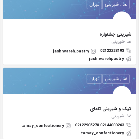
غذا, شیرینی
تهران
شیرینی جشنواره
غذا-شیرینی
02122228193
jashnvareh.pastry
jashnvarehpastry
غذا, شیرینی
تهران
کیک و شیرینی تامای
غذا-شیرینی
02144000263 02122905270
tamay_confectionery
tamay_confectionery