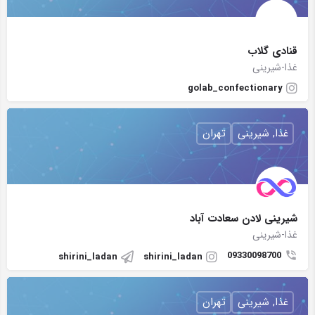
قنادی گلاب
غذا-شیرینی
golab_confectionary
غذا, شیرینی
تهران
شیرینی لادن سعادت آباد
غذا-شیرینی
09330098700
shirini_ladan
shirini_ladan
غذا, شیرینی
تهران