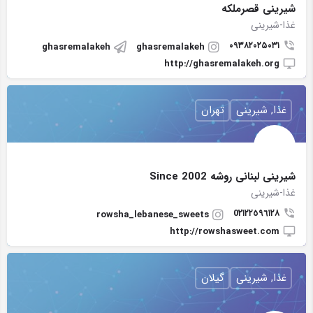
شیرینی قصرملکه
غذا-شیرینی
۰۹۳۸۲۰۲۵۰۳۱
ghasremalakeh
ghasremalakeh
http://ghasremalakeh.org
غذا, شیرینی
تهران
شيرينى لبنانى روشه Since 2002
غذا-شیرینی
0٢١٢٢٥٩٦١٢٨
rowsha_lebanese_sweets
http://rowshasweet.com
غذا, شیرینی
گیلان