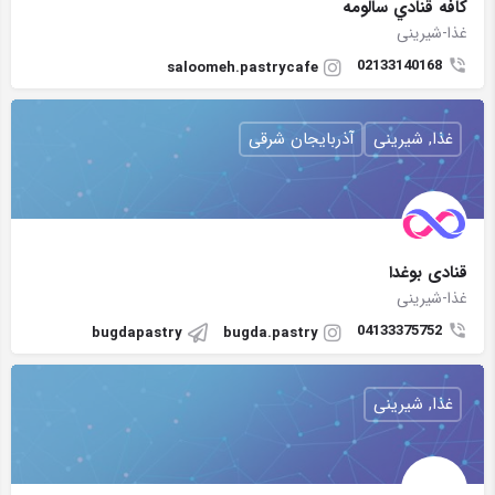
كافه قنادي سالومه
غذا-شیرینی
02133140168
saloomeh.pastrycafe
غذا, شیرینی
آذربایجان شرقی
قنادی بوغدا
غذا-شیرینی
04133375752
bugdapastry
bugda.pastry
غذا, شیرینی