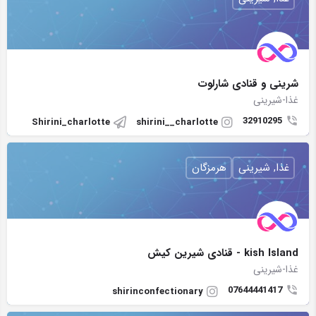
شرينى و قنادى شارلوت
غذا-شیرینی
32910295
Shirini_charlotte
shirini__charlotte
غذا, شیرینی
هرمزگان
kish Island - قنادى شيرين كيش
غذا-شیرینی
07644441417
shirinconfectionary