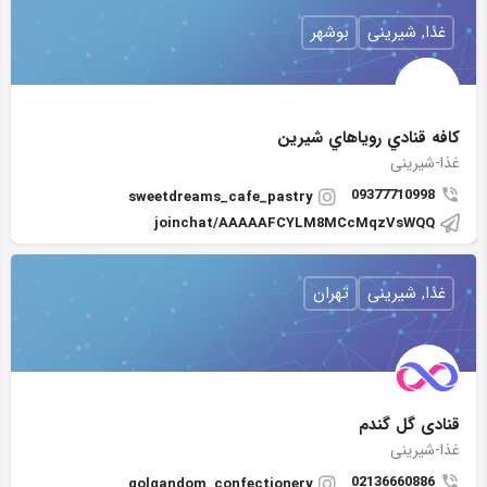
غذا, شیرینی
بوشهر
كافه قنادي روياهاي شيرين
غذا-شیرینی
09377710998
sweetdreams_cafe_pastry
joinchat/AAAAAFCYLM8MCcMqzVsWQQ
غذا, شیرینی
تهران
قنادی گل گندم
غذا-شیرینی
02136660886
golgandom_confectionery