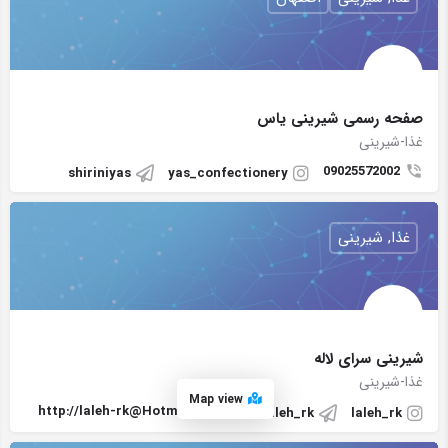
صفحه رسمی شيرينى ياس
غذا-شیرینی
09025572002
shiriniyas
yas_confectionery
غذا, شیرینی
شیرینی سرای لاله
غذا-شیرینی
Map view
http://laleh-rk@Hotmail.com
laleh_rk
laleh_rk