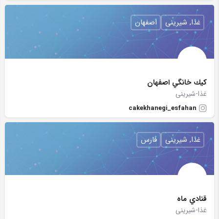
غذا, شیرینی
اصفهان
كيك خانگي اصفهان
غذا-شیرینی
cakekhanegi_esfahan
غذا, شیرینی
فارس
قنادي ماه
غذا-شیرینی