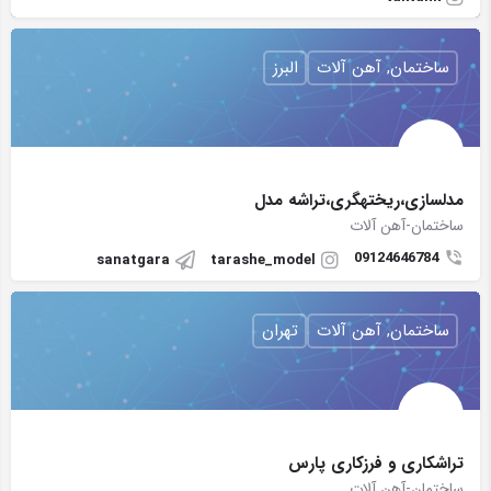
ساختمان, آهن آلات
البرز
مدلسازی،ریختهگری،تراشه مدل
ساختمان-آهن آلات
09124646784
sanatgara
tarashe_model
ساختمان, آهن آلات
تهران
تراشکاری و فرزکاری پارس
ساختمان-آهن آلات