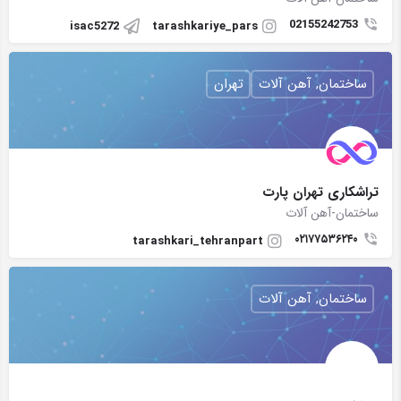
02155242753
isac5272
tarashkariye_pars
ساختمان, آهن آلات
تهران
تراشکاری تهران پارت
ساختمان-آهن آلات
۰۲۱۷۷۵۳۶۲۴۰
tarashkari_tehranpart
ساختمان, آهن آلات