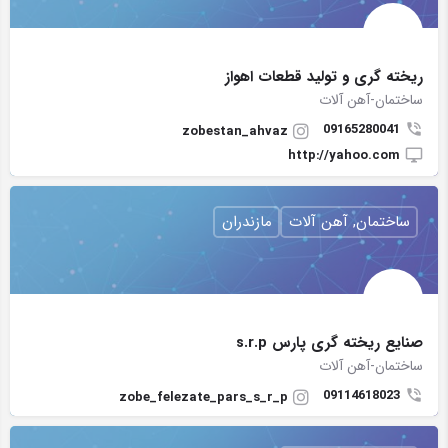
ریخته گری و تولید قطعات اهواز
ساختمان-آهن آلات
09165280041
zobestan_ahvaz
http://yahoo.com
ساختمان, آهن آلات
مازندران
صنایع ریخته گری پارس s.r.p
ساختمان-آهن آلات
09114618023
zobe_felezate_pars_s_r_p