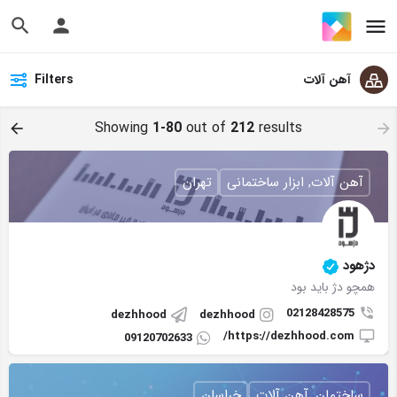
آهن آلات
Filters
Showing
1-80
out of
212
results
آهن آلات, ابزار ساختمانی
تهران
دژهود
همچو دژ باید بود
02128428575
dezhhood
dezhhood
https://dezhhood.com/
09120702633
ساختمان, آهن آلات
خراسان