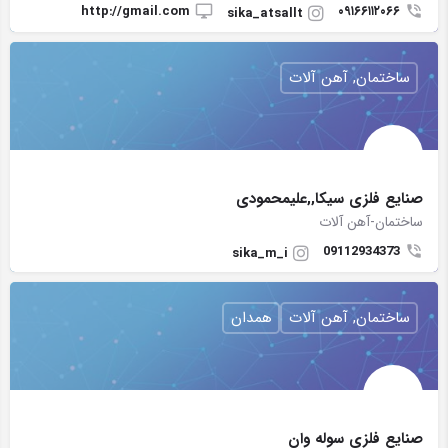
http://gmail.com
۰۹۱۶۶۱۱۲۰۶۶
sika_atsallt
ساختمان, آهن آلات
صنایع فلزی سیکا,,علیمحمودی
ساختمان-آهن آلات
09112934373
sika_m_i
ساختمان, آهن آلات
همدان
صنایع فلزی سوله وان