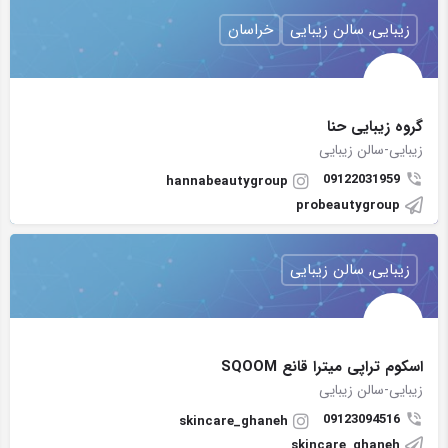
زیبایی, سالن زیبایی
خراسان
گروه زیبایی حنا
زیبایی-سالن زیبایی
09122031959
hannabeautygroup
probeautygroup
زیبایی, سالن زیبایی
اسکوم تراپی میترا قانع SQOOM
زیبایی-سالن زیبایی
09123094516
skincare_ghaneh
skincare_ghaneh