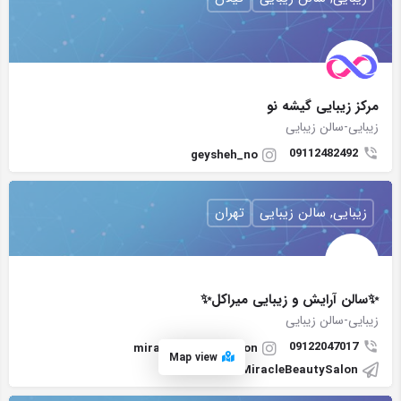
مرکز زیبایی گیشه نو
زیبایی-سالن زیبایی
09112482492
geysheh_no
زیبایی, سالن زیبایی
تهران
✨سالن آرایش و زیبایی میراکل✨
زیبایی-سالن زیبایی
09122047017
miracle.beauty_salon
Map view
MiracleBeautySalon