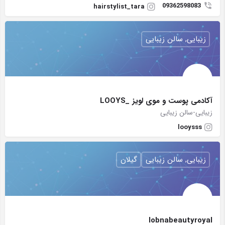
09362598083
hairstylist_tara
زیبایی, سالن زیبایی
آکادمی پوست و موی لویز _LOOYS
زیبایی-سالن زیبایی
looysss
زیبایی, سالن زیبایی
گیلان
lobnabeautyroyal