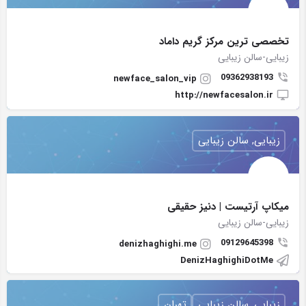
تخصصی ترین مرکز گریم داماد
زیبایی-سالن زیبایی
09362938193
newface_salon_vip
http://newfacesalon.ir
زیبایی, سالن زیبایی
میکاپ آرتیست | دنیز حقیقی
زیبایی-سالن زیبایی
09129645398
denizhaghighi.me
DenizHaghighiDotMe
زیبایی, سالن زیبایی
تهران