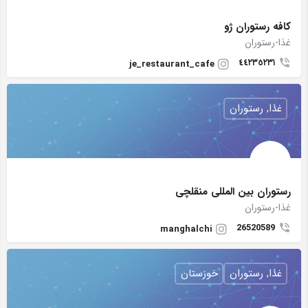
كافه رستوران ژو
غذا-رستوران
٤٤٢٣٥٢٣١
je_restaurant_cafe
غذا, رستوران
رستوران بین المللی منقلچی
غذا-رستوران
26520589
manghalchi
غذا, رستوران
خوزستان