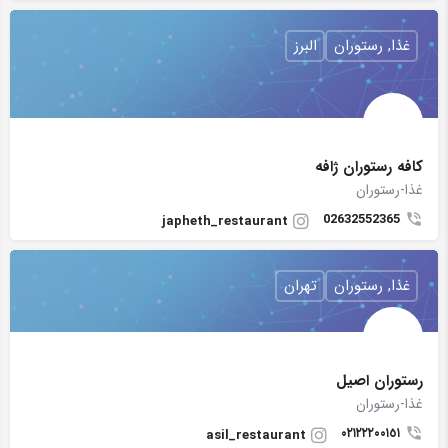
غذا, رستوران
البرز
کافه رستوران ژافه
غذا-رستوران
02632552365
japheth_restaurant
غذا, رستوران
تهران
رستوران اصيل
غذا-رستوران
٠٢١٢٢٢٠٠١٥١
asil_restaurant