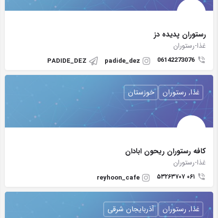
رستوران پدیده دز
غذا-رستوران
06142273076
PADIDE_DEZ
padide_dez
غذا, رستوران
خوزستان
كافه رستوران ريحون ابادان
غذا-رستوران
۰۶۱ ۵۳۲۶۳۷۰۷
reyhoon_cafe
غذا, رستوران
آذربایجان شرقی