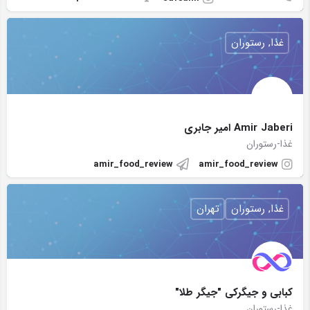
غذا, رستوران
Amir Jaberi امیر جابری
غذا-رستوران
amir_food_review
amir_food_review
غذا, رستوران
تهران
كبابى و جيگركى "جيگر طلا"
غذا-رستوران