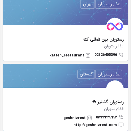
غذا, رستوران
تهران
رستوران ببن المللی کته
غذا-رستوران
02126405396
katteh_restaurant
غذا, رستوران
گلستان
رستوران گشنیز ☘
غذا-رستوران
0١٧٣٢٣٢٤٦٤٢
geshnizrest
http://geshnizrest.com