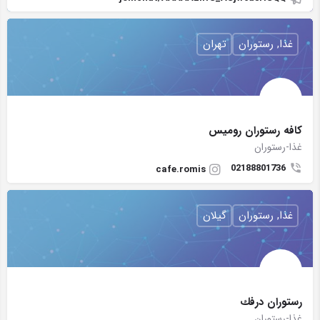
غذا, رستوران
تهران
کافه رستوران رومیس
غذا-رستوران
02188801736
cafe.romis
غذا, رستوران
گیلان
رستوران درفك
غذا-رستوران