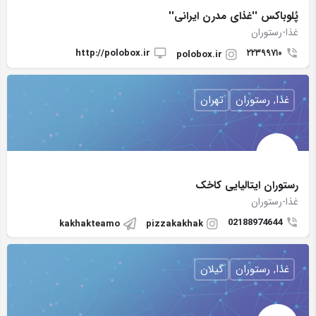
پُلوباكس ''غذاى مدرن ايرانى''
غذا-رستوران
http://polobox.ir
٢٢٣٩٩٧١٠
polobox.ir
غذا, رستوران
تهران
رستوران ایتالیایی کاخک
غذا-رستوران
02188974644
kakhakteamo
pizzakakhak
غذا, رستوران
گیلان