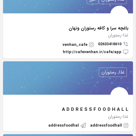
باغچه سرا و کافه رستوران ونهان
غذا-رستوران
02633418610
venhan_cafe
http://cafevenhan.ir/cafe/app
غذا, رستوران
A D D R E S S F O O D H A L L
غذا-رستوران
addressfoodhal
addressfoodhall