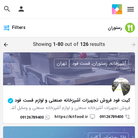
رستوران
Filters
Showing
1-80
out of
126
results
آشپزخانه, رستوران, فست فود
تهران
کیت فود فروش تجهیزات آشپزخانه صنعتی و لوازم فست فود
فروش تجهیزات آشپزخانه صنعتی و لوازم آشپزخانه صنعتی و وسایل آشپزخانه صنعتی درجه یک
https://kitfood.ir
09126789400
09126789400
غذا, رستوران
البرز