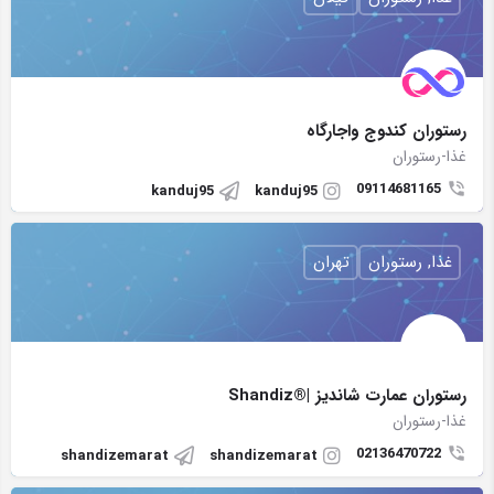
رستوران کندوج واجارگاه
غذا-رستوران
09114681165
kanduj95
kanduj95
غذا, رستوران
تهران
رستوران عمارت شانديز |®Shandiz
غذا-رستوران
02136470722
shandizemarat
shandizemarat