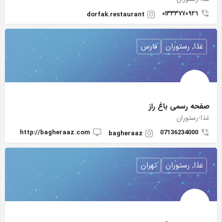
٠١٣٣٣٧٧٠٩٢٦
dorfak.restaurant
غذا, رستوران
فارس
صفحه رسمی باغ راز
غذا-رستوران
http://bagheraaz.com
07136234000
bagheraaz
غذا, رستوران
تهران