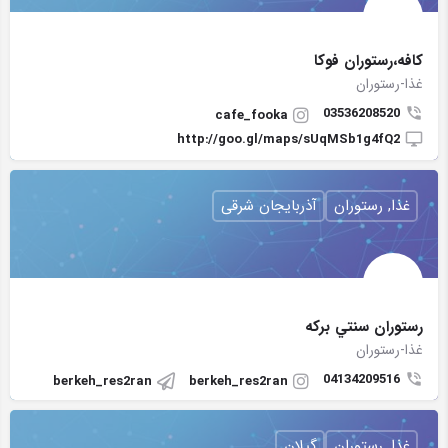
کافه،رستوران فوکا
غذا-رستوران
03536208520
cafe_fooka
http://goo.gl/maps/sUqMSb1g4fQ2
غذا, رستوران
آذربایجان شرقی
رستوران سنتي بركه
غذا-رستوران
04134209516
berkeh_res2ran
berkeh_res2ran
غذا, رستوران
گیلان