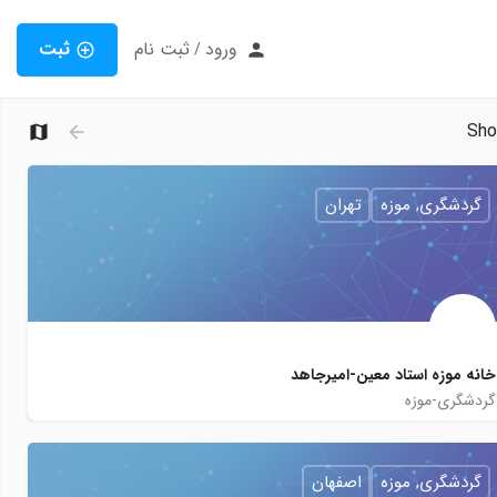
ورود
ثبت نام
ثبت
/
Sh
گردشگری, موزه
تهران
خانه موزه استاد معین-امیرجاهد
گردشگری-موزه
02133783004
moeenjahed
moeenjahed
گردشگری, موزه
اصفهان