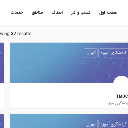
صفحه اول
کسب و کار
اصناف
مناطق
خدمات
owing
37
results
گردشگری, موزه
تهران
TMOC
دشگری-موزه
http://goo.gl/mLq4q4
tehranmoca
tehran.moca
گردشگری, موزه
تهران