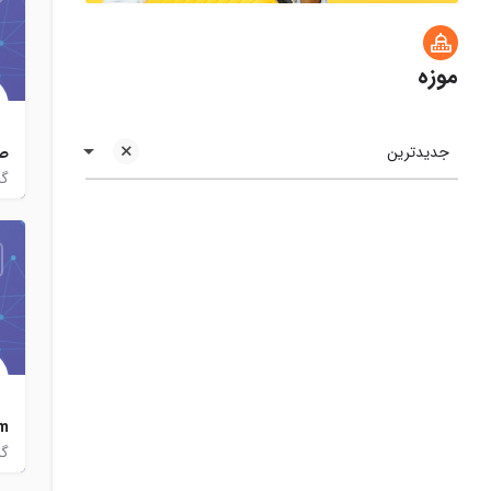
موزه
جدیدترین
صف
گر
m
گر