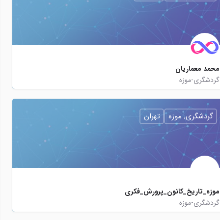
محمد معماریان
گردشگری-موزه
http://assarkhaneh.ir
mohammad.memarian
گردشگری, موزه
تهران
موزه_تاریخ_کانون_پرورش_فکری
گردشگری-موزه
moozeh_tarikh