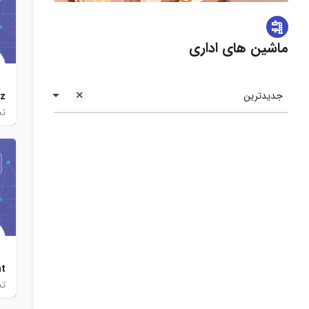
ماشین های اداری
جدیدترین
z
تج
nt
تج