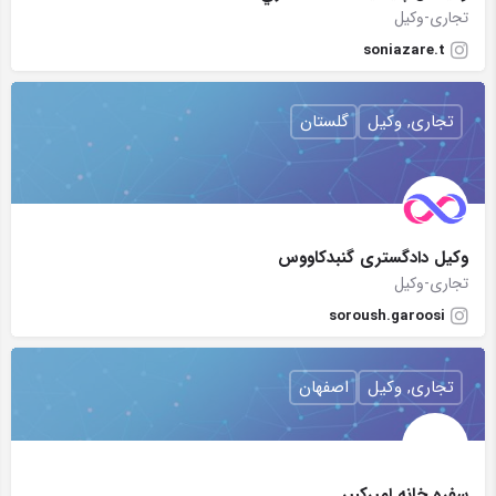
تجاری-وکیل
soniazare.t
تجاری, وکیل
گلستان
وکیل دادگستری گنبدکاووس
تجاری-وکیل
soroush.garoosi
تجاری, وکیل
اصفهان
سفره خانه امیرکبیر