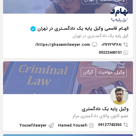
الهـام قاسمی وکیل پایه یک دادگسـتری در تهران
کیل پایه یک دادگسـتری در تهران
https://ghasemilawyer.com/
۰۲۱۲۶۲۹۳۶۸۱
09222440151
وکیل, مهاجرت
گرگان
وکیل پایه یک دادگستری
عضو کانون وکلای دادگستری مرکز
09127743350
Yousefilawyer
Hamed.Yousefi