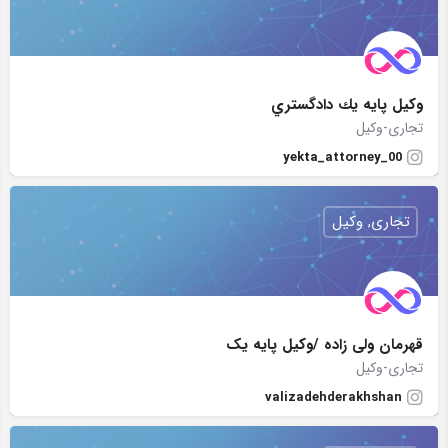
وكيل پايه يك دادگستري
تجاری-وکیل
yekta_attorney_00
تجاری, وکیل
قهرمان ولی زاده /وکیل پایه یک
تجاری-وکیل
valizadehderakhshan