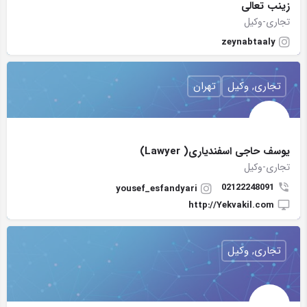
زینب تعالی
تجاری-وکیل
zeynabtaaly
تجاری, وکیل
تهران
یوسف حاجی اسفندیاری( Lawyer)
تجاری-وکیل
02122248091
yousef_esfandyari
http://Yekvakil.com
تجاری, وکیل