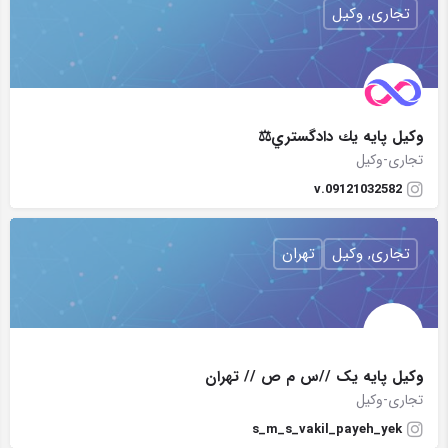
تجاری, وکیل
وكيل پايه يك دادگستري⚖️
تجاری-وکیل
v.09121032582
تجاری, وکیل
تهران
وکیل پایه یک //س م ص // تهران
تجاری-وکیل
s_m_s_vakil_payeh_yek