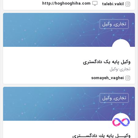
http://hoghooghiha.com
talebi.vakil
تجاری, وکیل
وکیل پایه یک دادگستری
تجاری-وکیل
somayeh_vaghei
تجاری, وکیل
وكيـــل پايه يك دادگســـتري