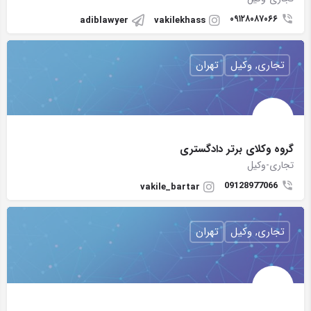
۰۹۱۲۸۰۸۷۰۶۶
adiblawyer
vakilekhass
تجاری, وکیل
تهران
گروه وکلای برتر دادگستری
تجاری-وکیل
09128977066
vakile_bartar
تجاری, وکیل
تهران