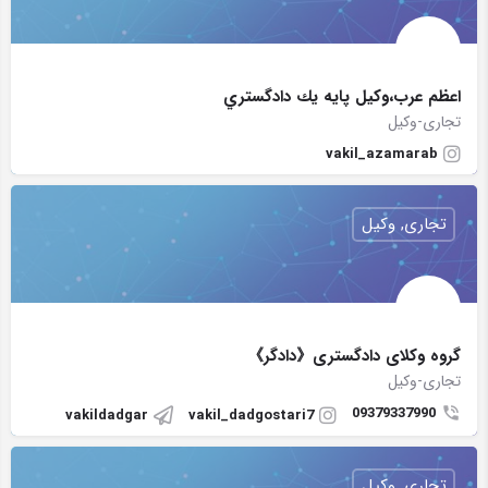
اعظم عرب،وكيل پايه يك دادگستري
تجاری-وکیل
vakil_azamarab
تجاری, وکیل
گروه وکلای دادگستری《دادگر》
تجاری-وکیل
09379337990
vakildadgar
vakil_dadgostari7
تجاری, وکیل