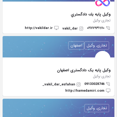
وکيل پايه يك دادگستري
تجاری-وکیل
http://vakildar.ir
۰۲۱٧٧٩٣١٦٧٠
vakil_dar
تجاری, وکیل
اصفهان
وکیل پایه یک دادگستری اصفهان
تجاری-وکیل
09133028746
vakil_dar_esfahan_
http://hamedamiri.com
تجاری, وکیل