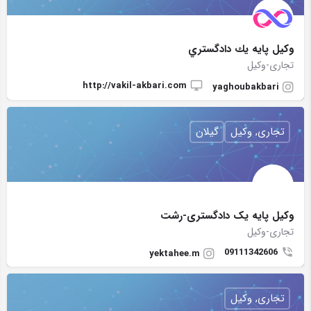
وكيل پايه يك دادگستري
تجاری-وکیل
http://vakil-akbari.com
yaghoubakbari
تجاری, وکیل
گیلان
وکیل پایه یک دادگستری-رشت
تجاری-وکیل
09111342606
yektahee.m
تجاری, وکیل