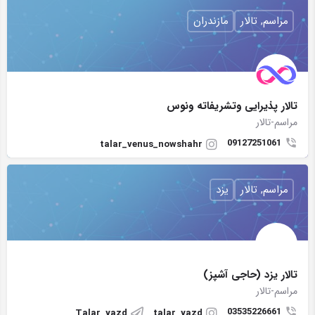
مراسم, تالار
مازندران
تالار پذیرایی وتشریفاته ونوس
مراسم-تالار
09127251061
talar_venus_nowshahr
مراسم, تالار
یزد
تالار یزد (حاجی آشپز)
مراسم-تالار
03535226661
Talar_yazd
talar_yazd