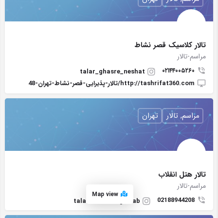
تالار کلاسیک قصر نشاط
مراسم-تالار
۰۲۱۴۴۰۰۵۲۶۰
talar_ghasre_neshat
http://tashrifat360.com/تالار-پذیرایی-قصر-نشاط-تهران-48
مراسم, تالار
تهران
تالار هتل انقلاب
مراسم-تالار
Map view
02188944208
talar_hotel_enghelab