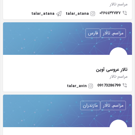
مراسم-تالار
۰۲۶٤٤٣٢٧١٢٧
talar_atana
talar_atana
مراسم, تالار
فارس
تالار عروسی آوین
مراسم-تالار
09173286799
talar_avin
مراسم, تالار
مازندران