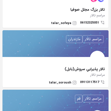
تالار بزرگ مجلل صوفیا
مراسم-تالار
06152325051
talar_sofeya
مراسم, تالار
مازندران
تالار پذيرايي سروش(بابل)
مراسم-تالار
09113117517
talar_soroush
مراسم, تالار
قم