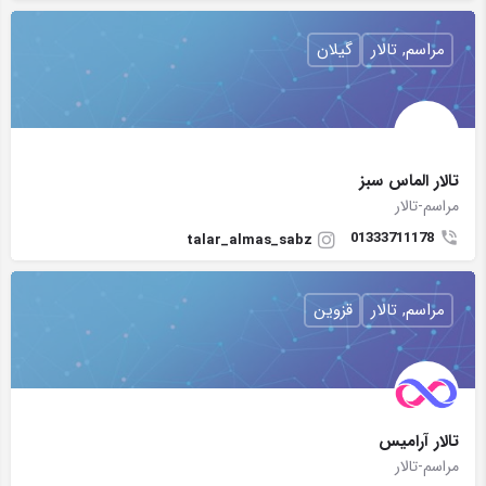
مراسم, تالار
گیلان
تالار الماس سبز
مراسم-تالار
01333711178
talar_almas_sabz
مراسم, تالار
قزوین
تالار آراميس
مراسم-تالار