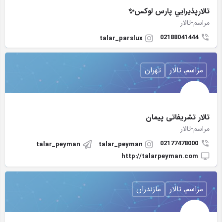
تالارپذيرايي پارس لوكس✨
مراسم-تالار
02188041444
talar_parslux
مراسم, تالار
تهران
تالار تشریفاتی پیمان
مراسم-تالار
02177478000
talar_peyman
talar_peyman
http://talarpeyman.com
مراسم, تالار
مازندران