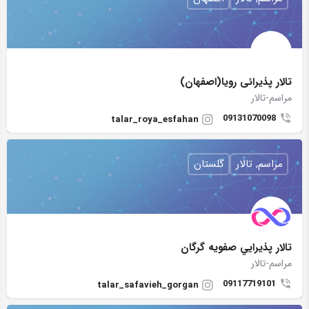
تالار پذیرائی رویا(اصفهان)
مراسم-تالار
09131070098
talar_roya_esfahan
مراسم, تالار
گلستان
تالار پذيرايي صفويه گرگان
مراسم-تالار
09117719101
talar_safavieh_gorgan