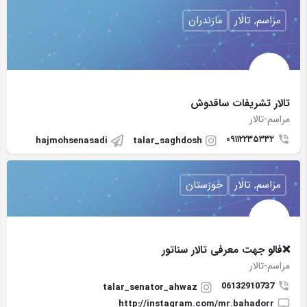
مراسم, تالار
مازندران
تالار تشریفات ساقدوش
مراسم-تالار
۰۹۱۱۲۲۳۵۳۳۲
hajmohsenasadi
talar_saghdosh
مراسم, تالار
خوزستان
❌فالو جهت معرفی تالار سناتور
مراسم-تالار
06132910737
talar_senator_ahwaz
http://instagram.com/mr.bahadorr