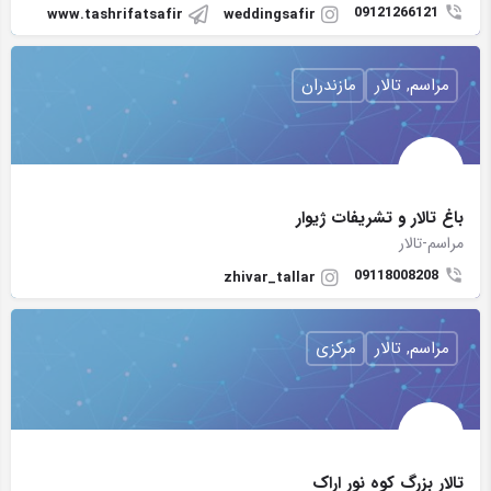
09121266121
www.tashrifatsafir
weddingsafir
مراسم, تالار
مازندران
باغ تالار و تشریفات ژیوار
مراسم-تالار
09118008208
zhivar_tallar
مراسم, تالار
مرکزی
تالار بزرگ کوه نور اراک