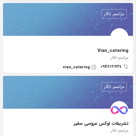
مراسم, تالار
Vian_catering
مراسم-تالار
٠٩١٢٨٦٩٦٢٢٤
vian_catering
مراسم, تالار
تشريفات لوکس عروسی سفير
مراسم-تالار