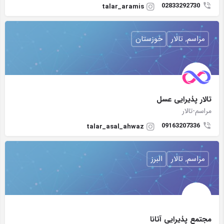
02833292730
talar_aramis
مراسم, تالار
خوزستان
تالار پذیرایی عسل
مراسم-تالار
09163207336
talar_asal_ahwaz
مراسم, تالار
البرز
مجتمع پذیرایی آتانا