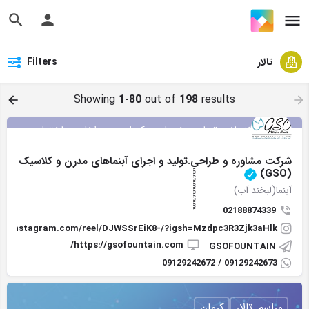
تالار
Filters
Showing
1-80
out of
198
results
ابزار ساختمانی, تجاری, خدمات, دکوراسیون داخلی, ساختمان,
شرکت ساختمانی, املاک, تالار, تجهیزات اداری, تعمیرات, تولیدی,
مراسم, معماری, مهندسین
شرکت مشاوره و طراحیِِِِِِِِِِِِِِِِِِِِِِِِِ.تولید و اجرای آبنماهای مدرن و کلاسیک
تهران
(GSO)
آبنما(لبخند آب)
02188874339
ww.instagram.com/reel/DJWSSrEiK8-/?igsh=Mzdpc3R3Zjk3aHlk
https://gsofountain.com/
GSOFOUNTAIN
09129242673 / 09129242672
مراسم, تالار
کرمان