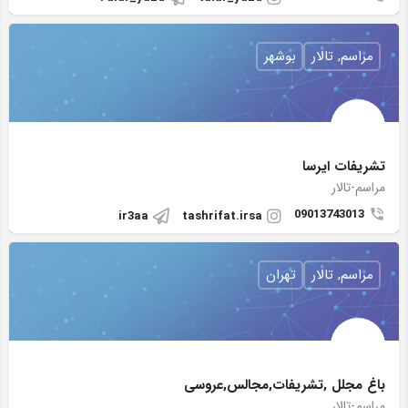
مراسم, تالار
بوشهر
تشریفات ایرسا
مراسم-تالار
09013743013
ir3aa
tashrifat.irsa
مراسم, تالار
تهران
باغ مجلل ‌,تشریفات,مجالس,عروسی
مراسم-تالار