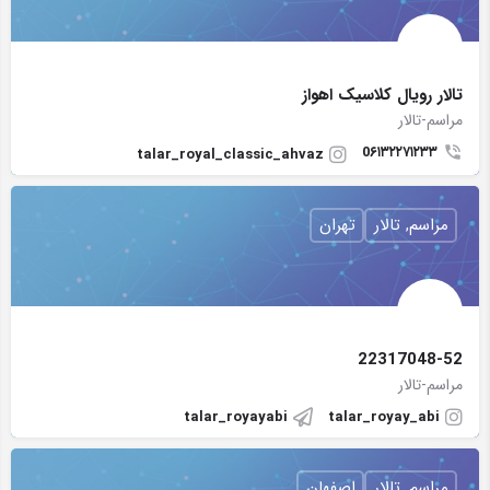
تالار رویال کلاسیک اهواز
مراسم-تالار
0۶۱۳۲۲۷۱۲۳۳
talar_royal_classic_ahvaz
مراسم, تالار
تهران
22317048-52
مراسم-تالار
talar_royayabi
talar_royay_abi
مراسم, تالار
اصفهان