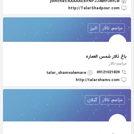
joinchat/AAAAAExirNPJJ48nrORfLw
http://TalarShadpour.com
مراسم, تالار
البرز
باغ تالار شمس العماره
مراسم-تالار
09121021839
talar_shamsolemare
http://talarshams.com
مراسم, تالار
گیلان