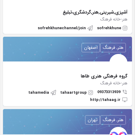
آشپزی,شیرینی,هنر,گردشگری،تبلیغ
هنر-خانه فرهنگ
sofrehkhunechannel/join
sofrehkhune
هنر, فرهنگ
اصفهان
گروه فرهنگی هنری طاها
هنر-خانه فرهنگ
09373313939
tahamedia
tahaartgroup
http://tahaag.ir
هنر, فرهنگ
تهران