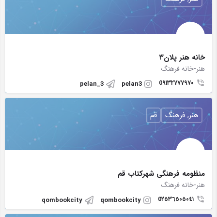
خانه هنر پلان٣
هنر-خانه فرهنگ
0۹۱۳۲۷۷۷۹۷۰
pelan_3
pelan3
هنر, فرهنگ
قم
منظومه فرهنگی شهرکتاب قم
هنر-خانه فرهنگ
0٢٥٣٦٥٠٥٠٤١
qombookcity
qombookcity