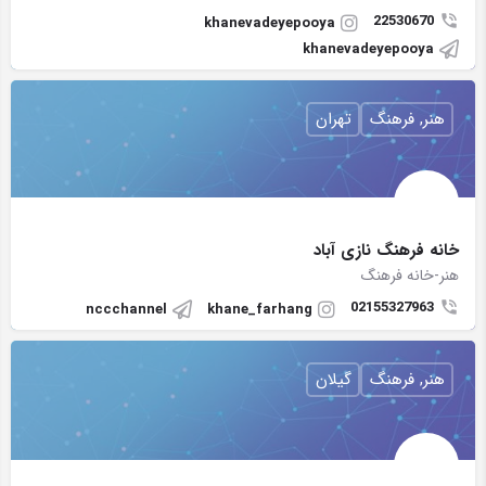
22530670
khanevadeyepooya
khanevadeyepooya
هنر, فرهنگ
تهران
خانه فرهنگ نازی آباد
هنر-خانه فرهنگ
02155327963
nccchannel
khane_farhang
هنر, فرهنگ
گیلان