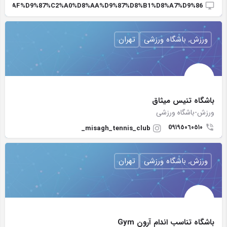
C%D8%AF%D9%87%C2%A0%D8%AA%D9%87%D8%B1%D8%A7%D9%86
ورزش, باشگاه ورزشی
تهران
باشگاه تنيس ميثاق
ورزش-باشگاه ورزشی
0٩١٩٥٠٦٠٥١٠
misagh_tennis_club_
ورزش, باشگاه ورزشی
تهران
باشگاه تناسب اندام آرون Gym