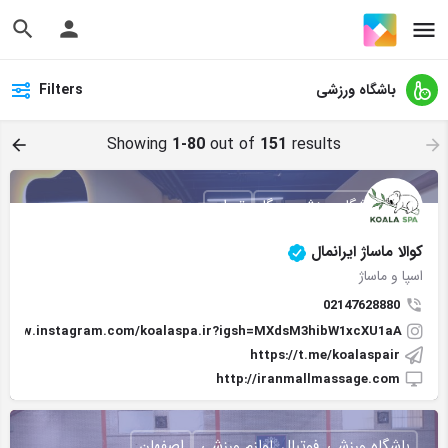
باشگاه ورزشی
Filters
Showing
1-80
out of
151
results
اسپا, باشگاه ورزشی, یوگا
تهران
کوالا ماساژ ایرانمال
اسپا و ماساژ
02147628880
//www.instagram.com/koalaspa.ir?igsh=MXdsM3hibW1xcXU1aA==
https://t.me/koalaspair
http://iranmallmassage.com
باشگاه ورزشی, فوتبال, لوازم ورزشی
اصفهان