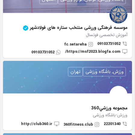
موسسه فرهنگی وررشی منتخب ستاره های فولادشهر
آموزش تخصصی فوتسال
09103731052
fc.setareha
https://msf2023.blogfa.com/
09103731052
ورزش, باشگاه ورزشی
تهران
مجموعه ورزشي360
ورزش-باشگاه ورزشی
http://club360.ir
22201340
360fitness.club