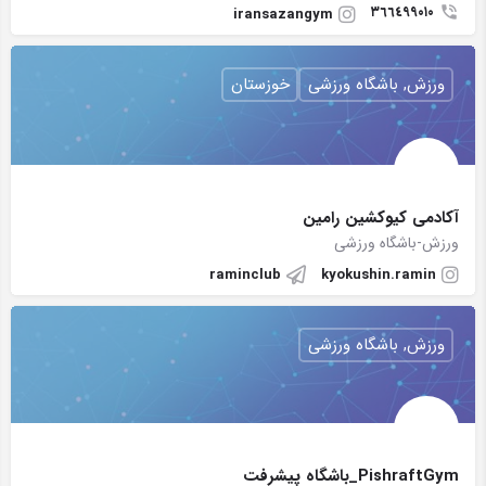
٣٦٦٤٩٩٠١٠
iransazangym
ورزش, باشگاه ورزشی
خوزستان
آکادمی کیوکشین رامین
ورزش-باشگاه ورزشی
raminclub
kyokushin.ramin
ورزش, باشگاه ورزشی
PishraftGym_باشگاه پیشرفت