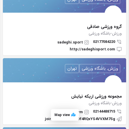
گروه ورزشی صادقی
ورزش-باشگاه ورزشی
02177084220
sadeghi.sport
http://sadeghisport.com
ورزش, باشگاه ورزشی
تهران
مجموعه ورزشی اریکه نیایش
ورزش-باشگاه ورزشی
02144488715
arike_gym
Map view
joinchat/AAAAAEOf4RQxYS4VVXM7Sg