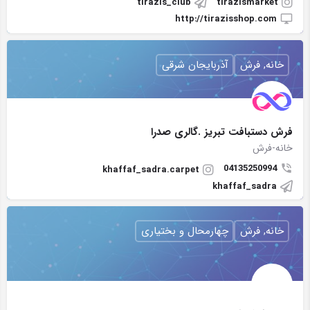
tirazis_club
tirazismarket
http://tirazisshop.com
خانه, فرش
آذربایجان شرقی
فرش دستبافت تبريز .گالری صدرا
خانه-فرش
04135250994
khaffaf_sadra.carpet
khaffaf_sadra
خانه, فرش
چهارمحال و بختیاری