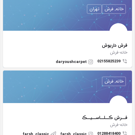
خانه, فرش
تهران
فرش داریوش
خانه-فرش
02155825239
daryoushcarpet
خانه, فرش
فــرش ڪــلــاســیــڪ
خانه-فرش
01288418400
farsh_classic
farsh_classic