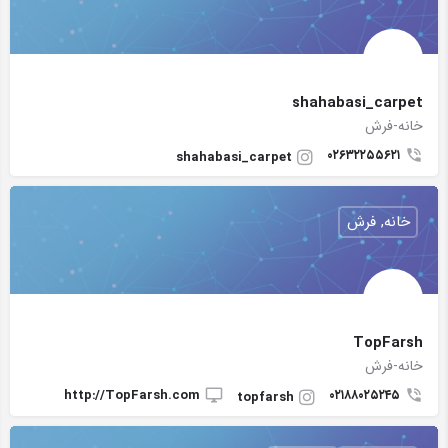
shahabasi_carpet
خانه-فرش
۰٢۶٣٢٢۵۵۶٢١
shahabasi_carpet
خانه, فرش
TopFarsh
خانه-فرش
http://TopFarsh.com
٠٢١٨٨٠٢۵٢۴۵
topfarsh