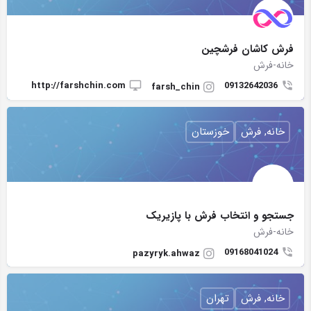
فرش کاشان فرشچین
خانه-فرش
http://farshchin.com
09132642036
farsh_chin
خانه, فرش
خوزستان
جستجو و انتخاب فرش با پازیریک
خانه-فرش
09168041024
pazyryk.ahwaz
خانه, فرش
تهران