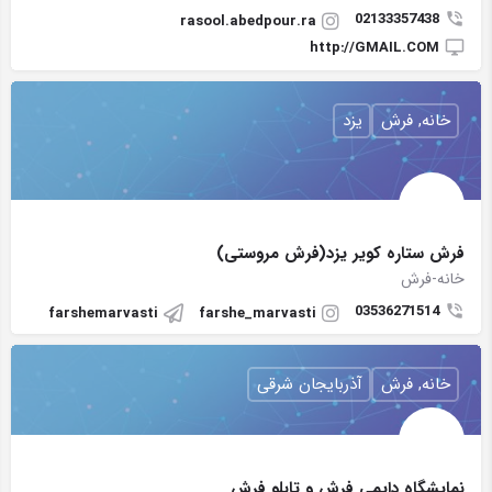
02133357438
rasool.abedpour.ra
http://GMAIL.COM
خانه, فرش
یزد
فرش ستاره کویر یزد(فرش مروستی)
خانه-فرش
03536271514
farshemarvasti
farshe_marvasti
خانه, فرش
آذربایجان شرقی
نمایشگاه دایمی فرش و تابلو فرش