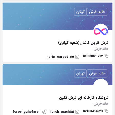
خانه, فرش
گیلان
فرش نارين كاشان(شعبه گيلان)
خانه-فرش
01333820772
narin_carpet_co
خانه, فرش
تهران
فروشگاه کارخانه ای فرش نگین
خانه-فرش
02133454923
foroshgahefarsh
farsh_mashini