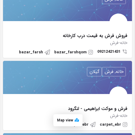
فروش فرش به قیمت درب کارخانه
خانه-فرش
09212421431
bazar_farsh
bazar_farshqom
خانه, فرش
گیلان
فرش و موکت ابراهیمی - لنگرود
خانه-فرش
Map view
carpet_ebr
carpet_ebr