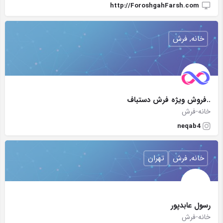
http://ForoshgahFarsh.com
خانه, فرش
..فروش ویژه فرش دستباف
خانه-فرش
neqab4
خانه, فرش
تهران
رسول عابدپور
خانه-فرش