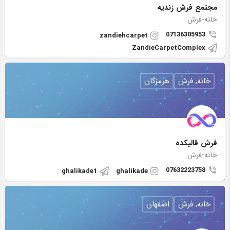
مجتمع فرش زنديه
خانه-فرش
07136305953
zandiehcarpet
ZandieCarpetComplex
خانه, فرش
هرمزگان
فرش قالیکده
خانه-فرش
07632223758
ghalikade1
ghalikade
خانه, فرش
اصفهان