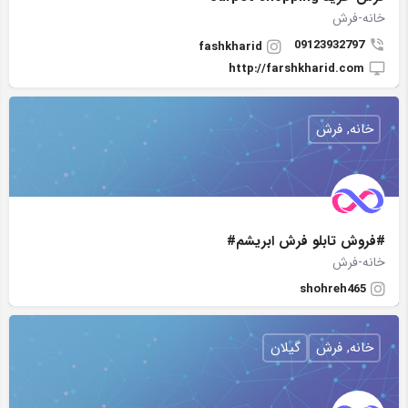
خانه-فرش
09123932797
fashkharid
http://farshkharid.com
خانه, فرش
#فروش تابلو فرش ابریشم#
خانه-فرش
shohreh465
خانه, فرش
گیلان