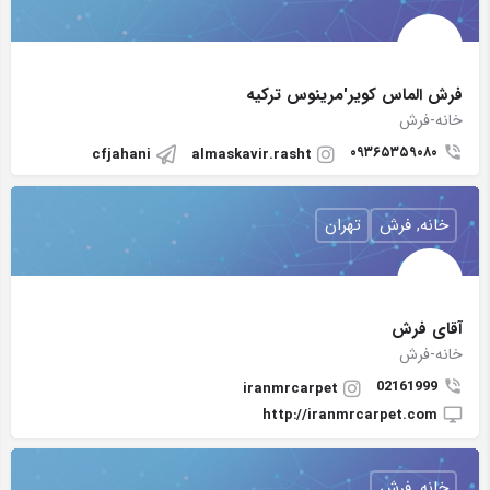
فرش الماس کویر'مرینوس ترکیه
خانه-فرش
۰۹۳۶۵۳۵۹۰۸۰
cfjahani
almaskavir.rasht
خانه, فرش
تهران
آقای فرش
خانه-فرش
02161999
iranmrcarpet
http://iranmrcarpet.com
خانه, فرش