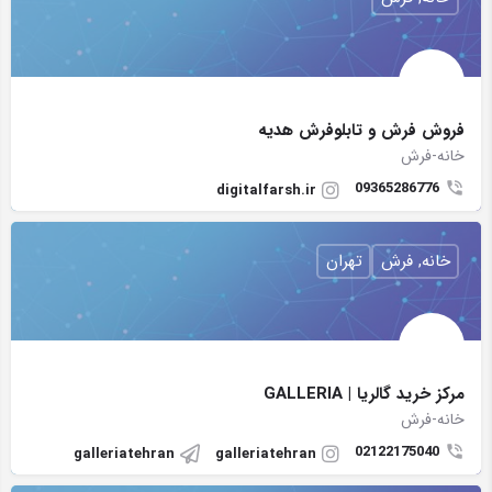
فروش فرش و تابلوفرش هدیه
خانه-فرش
09365286776
digitalfarsh.ir
خانه, فرش
تهران
مركز خريد گالریا | GALLERIA
خانه-فرش
02122175040
galleriatehran
galleriatehran